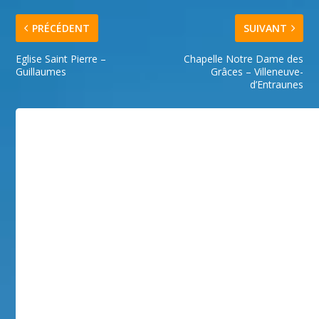
PRÉCÉDENT
SUIVANT
Eglise Saint Pierre –
Chapelle Notre Dame des
Guillaumes
Grâces – Villeneuve-
d’Entraunes