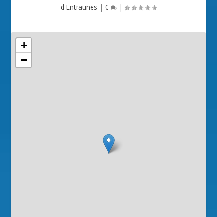
d'Entraunes
|
0
|
+
−