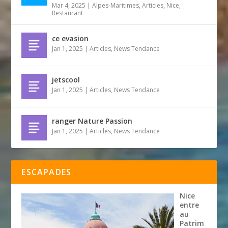
Mar 4, 2025
|
Alpes-Maritimes
,
Articles
,
Nice
,
Restaurant
ce evasion
Jan 1, 2025
|
Articles
,
News Tendance
jetscool
Jan 1, 2025
|
Articles
,
News Tendance
ranger Nature Passion
Jan 1, 2025
|
Articles
,
News Tendance
ESCAPADES
Nice
entre
au
Patrim