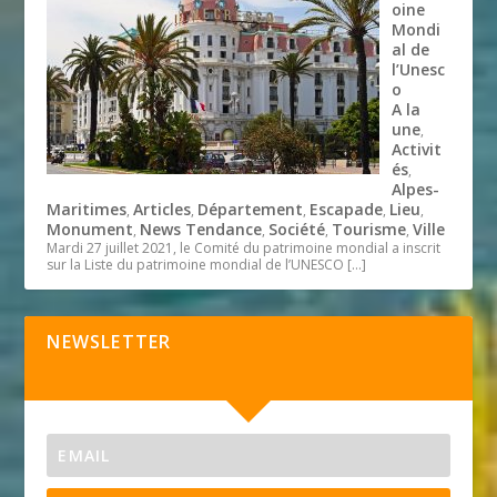
oine
Mondi
al de
l’Unesc
o
A la
une
,
Activit
és
,
Alpes-
Maritimes
Articles
Département
Escapade
Lieu
,
,
,
,
,
Monument
News Tendance
Société
Tourisme
Ville
,
,
,
,
Mardi 27 juillet 2021, le Comité du patrimoine mondial a inscrit
sur la Liste du patrimoine mondial de l’UNESCO
[…]
NEWSLETTER