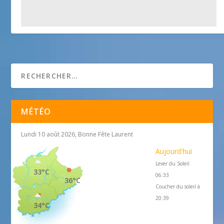
Eglise Saint Jean Baptiste
25 avril 2018
MÉTÉO
Lundi 10 août 2026, Bonne Fête Laurent
Aujourd'hui
Lever du Soleil
33°C
06:33
36°C
Coucher du soleil à
20:39
34°C