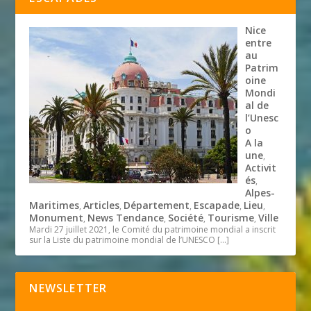
Nice
entre
au
Patrim
oine
Mondi
al de
l’Unesc
o
A la
une
,
Activit
és
,
Alpes-
Maritimes
Articles
Département
Escapade
Lieu
,
,
,
,
,
Monument
News Tendance
Société
Tourisme
Ville
,
,
,
,
Mardi 27 juillet 2021, le Comité du patrimoine mondial a inscrit
sur la Liste du patrimoine mondial de l’UNESCO
[…]
NEWSLETTER