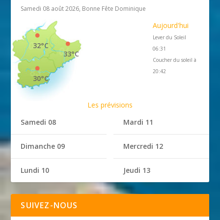
Samedi 08 août 2026, Bonne Fête Dominique
Aujourd'hui
Lever du Soleil
32°C
06:31
33°C
Coucher du soleil à
20:42
30°C
Les prévisions
Samedi 08
Mardi 11
Dimanche 09
Mercredi 12
Lundi 10
Jeudi 13
SUIVEZ-NOUS