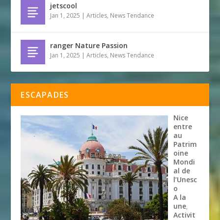
jetscool
Jan 1, 2025
|
Articles
,
News Tendance
ranger Nature Passion
Jan 1, 2025
|
Articles
,
News Tendance
ESCAPADES
Nice
entre
au
Patrim
oine
Mondi
al de
l’Unesc
o
A la
une
,
Activit