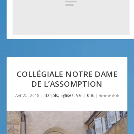
Chapelle des Pénitents Blancs – Tende
25 avril 2018
COLLÉGIALE NOTRE DAME
DE L’ASSOMPTION
Avr 25, 2018
|
Barjols
,
Eglises
,
Var
|
0
|