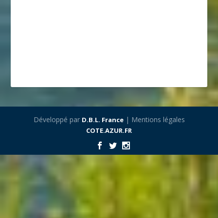
Développé par
| Mentions légales
D.B.L. France
COTE.AZUR.FR