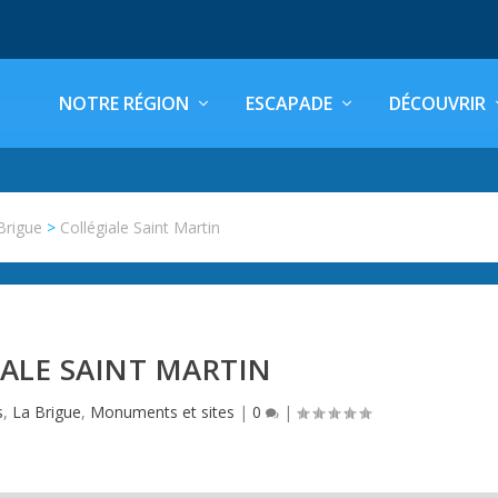
NOTRE RÉGION
ESCAPADE
DÉCOUVRIR
Brigue
>
Collégiale Saint Martin
ALE SAINT MARTIN
s
,
La Brigue
,
Monuments et sites
|
0
|