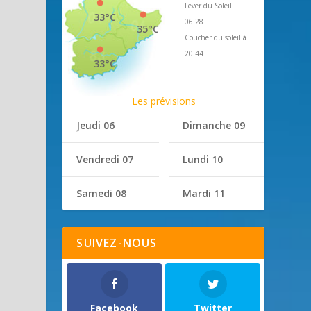
Lever du Soleil
33°C
06:28
35°C
Coucher du soleil à
20:44
33°C
Les prévisions
Jeudi 06
Dimanche 09
Vendredi 07
Lundi 10
Samedi 08
Mardi 11
SUIVEZ-NOUS
Facebook
Twitter