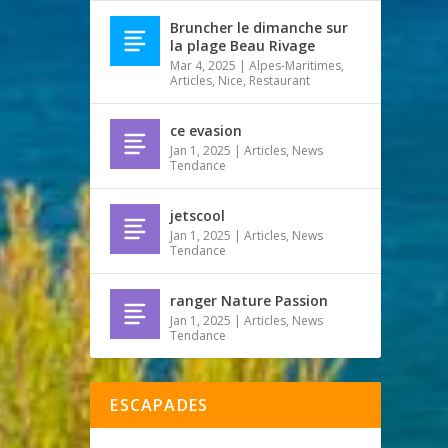
Bruncher le dimanche sur
la plage Beau Rivage
Mar 4, 2025
|
Alpes-Maritimes
,
Articles
,
Nice
,
Restaurant
ce evasion
Jan 1, 2025
|
Articles
,
News
Tendance
jetscool
Jan 1, 2025
|
Articles
,
News
Tendance
ranger Nature Passion
Jan 1, 2025
|
Articles
,
News
Tendance
ESCAPADES