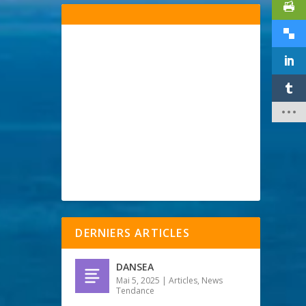
DERNIERS ARTICLES
DANSEA
Mai 5, 2025
|
Articles
,
News
Tendance