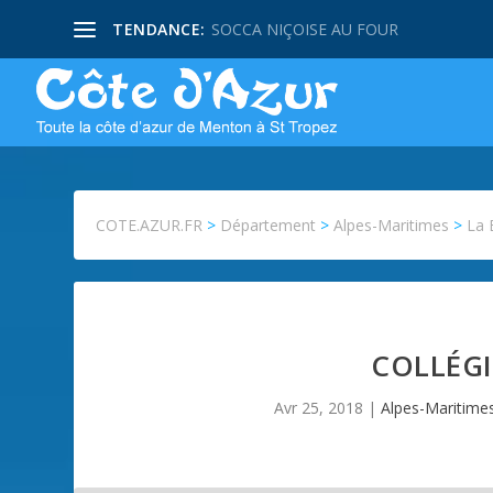
TENDANCE:
SOCCA NIÇOISE AU FOUR
COTE.AZUR.FR
>
Département
>
Alpes-Maritimes
>
La 
COLLÉGI
Avr 25, 2018
|
Alpes-Maritime