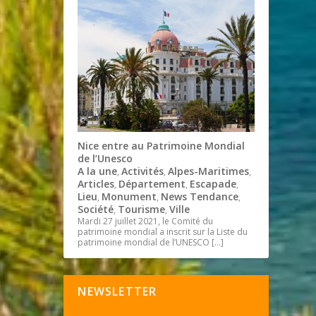
Nice entre au Patrimoine Mondial
de l’Unesco
A la une
Activités
Alpes-Maritimes
,
,
,
Articles
Département
Escapade
,
,
,
Lieu
Monument
News Tendance
,
,
,
Société
Tourisme
Ville
,
,
Mardi 27 juillet 2021, le Comité du
patrimoine mondial a inscrit sur la Liste du
patrimoine mondial de l’UNESCO
[…]
NEWSLETTER