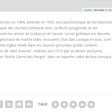
Leaflet
| données ©
Op
e en 1484, achevée en 1509, est caractéristique de l’architectur
pique des clochers lombards avec sa flèche polygonale et ses
l porte les armes de la Maison de Savoie. La nef gothique est décorée
 baptismaux de marbre blanc recouverts d’un dais conique en bois, sont
ette église réside dans les oeuvres picturales qu’elle contient :
tion de saint Erasme”, réalisée vers 1510 par un artiste anonyme,
ptyque “Notre-Dame-des Neiges” dans un superbe cadre de bois baroque
TAUX: