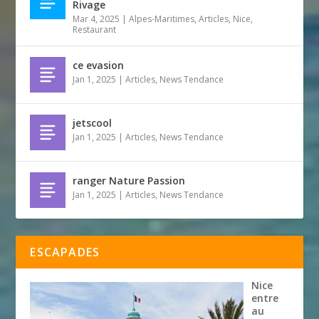
Rivage
Mar 4, 2025
|
Alpes-Maritimes
,
Articles
,
Nice
,
Restaurant
ce evasion
Jan 1, 2025
|
Articles
,
News Tendance
jetscool
Jan 1, 2025
|
Articles
,
News Tendance
ranger Nature Passion
Jan 1, 2025
|
Articles
,
News Tendance
ESCAPADES
Nice
entre
au