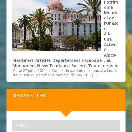
Patrim
oine
Mondi
al de
l’Unesc
o
A la
une
,
Activit
és
,
Alpes-
Maritimes
Articles
Département
Escapade
Lieu
,
,
,
,
,
Monument
News Tendance
Société
Tourisme
Ville
,
,
,
,
Mardi 27 juillet 2021, le Comité du patrimoine mondial a inscrit
sur la Liste du patrimoine mondial de l’UNESCO
[…]
NEWSLETTER