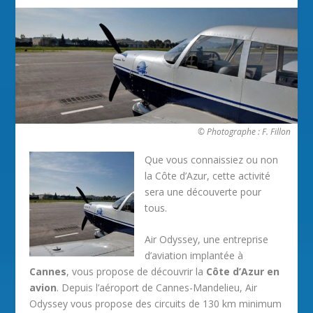
© Photographe : F. Fillon
Que vous connaissiez ou non
la Côte d’Azur, cette activité
sera une découverte pour
tous.
Air Odyssey, une entreprise
d’aviation implantée à
Cannes
, vous propose de découvrir la
Côte d’Azur en
avion
. Depuis l’aéroport de Cannes-Mandelieu, Air
Odyssey vous propose des circuits de 130 km minimum