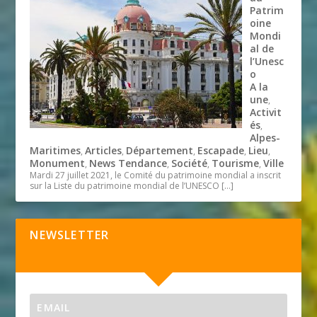
Patrim
oine
Mondi
al de
l’Unesc
o
A la
une
,
Activit
és
,
Alpes-
Maritimes
Articles
Département
Escapade
Lieu
,
,
,
,
,
Monument
News Tendance
Société
Tourisme
Ville
,
,
,
,
Mardi 27 juillet 2021, le Comité du patrimoine mondial a inscrit
sur la Liste du patrimoine mondial de l’UNESCO
[…]
NEWSLETTER