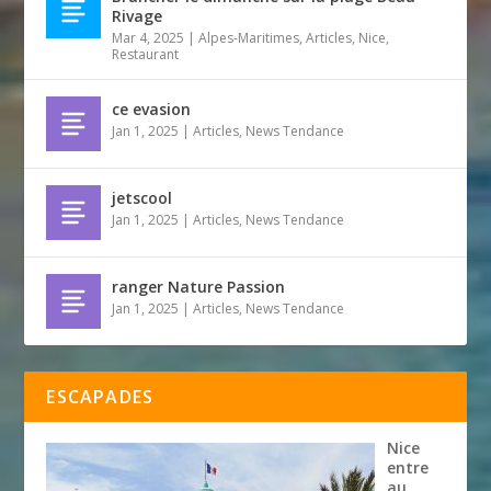
Rivage
Mar 4, 2025
|
Alpes-Maritimes
,
Articles
,
Nice
,
Restaurant
ce evasion
Jan 1, 2025
|
Articles
,
News Tendance
jetscool
Jan 1, 2025
|
Articles
,
News Tendance
ranger Nature Passion
Jan 1, 2025
|
Articles
,
News Tendance
ESCAPADES
Nice
entre
au