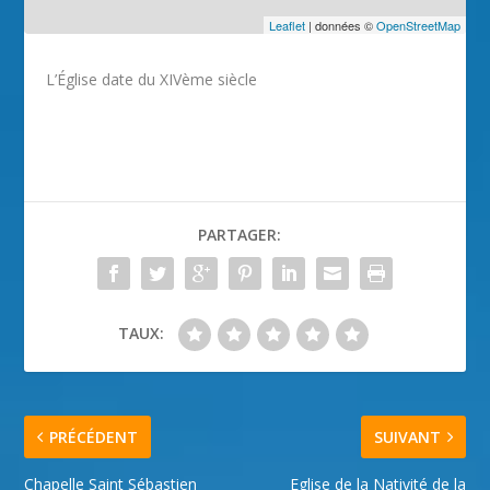
Leaflet
| données ©
OpenStreetMap
L’Église date du XIVème siècle
PARTAGER:
TAUX:
PRÉCÉDENT
SUIVANT
Chapelle Saint Sébastien
Eglise de la Nativité de la