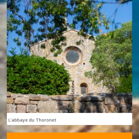
L'abbaye du Thoronet