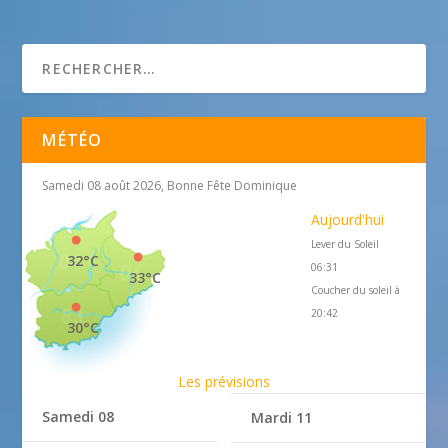
25 avril 2018
MÉTÉO
Samedi 08 août 2026, Bonne Fête Dominique
Aujourd'hui
Lever du Soleil
32°C
06:31
33°C
Coucher du soleil à
20:42
30°C
Les prévisions
Samedi 08
Mardi 11