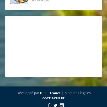
Développé par
| Mentions légales
D.B.L. France
COTE.AZUR.FR