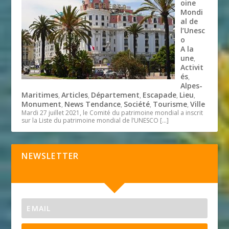
oine
Mondi
al de
l’Unesc
o
A la
une
,
Activit
és
,
Alpes-
Maritimes
Articles
Département
Escapade
Lieu
,
,
,
,
,
Monument
News Tendance
Société
Tourisme
Ville
,
,
,
,
Mardi 27 juillet 2021, le Comité du patrimoine mondial a inscrit
sur la Liste du patrimoine mondial de l’UNESCO
[…]
NEWSLETTER