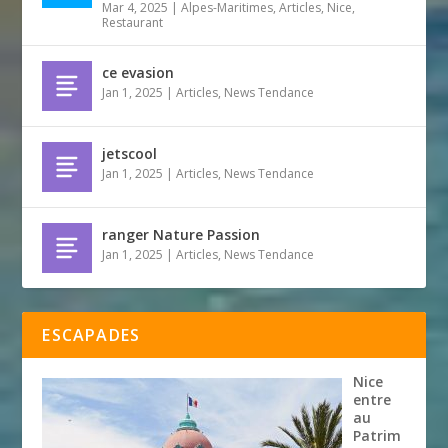
Mar 4, 2025
|
Alpes-Maritimes
,
Articles
,
Nice
,
Restaurant
ce evasion
Jan 1, 2025
|
Articles
,
News Tendance
jetscool
Jan 1, 2025
|
Articles
,
News Tendance
ranger Nature Passion
Jan 1, 2025
|
Articles
,
News Tendance
ESCAPADES
Nice
entre
au
Patrim