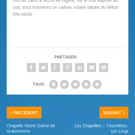
clocher carré à flèche de l’église, sur le mur exposé au
sud, vous trouverez un cadran solaire datant du début
XXe siècle.
PARTAGER:
TAUX:
PRÉCÉDENT
SUIVANT
Chapelle Notre Dame de
Les Chapelles – Tourrettes-
Gratemoine
sur-Loup