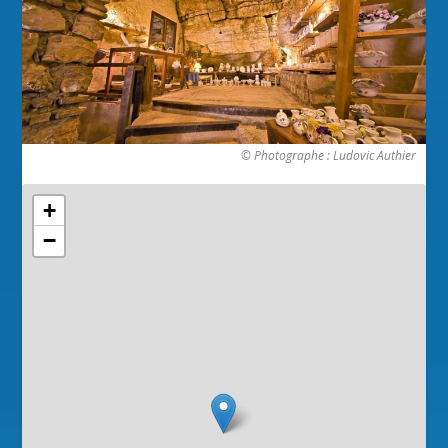
© Photographe : Ludovic Authier
+
−