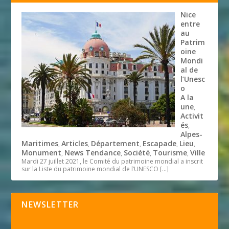
Nice
entre
au
Patrim
oine
Mondi
al de
l’Unesc
o
A la
une
,
Activit
és
,
Alpes-
Maritimes
Articles
Département
Escapade
Lieu
,
,
,
,
,
Monument
News Tendance
Société
Tourisme
Ville
,
,
,
,
Mardi 27 juillet 2021, le Comité du patrimoine mondial a inscrit
sur la Liste du patrimoine mondial de l’UNESCO
[…]
NEWSLETTER