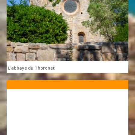
L'abbaye du Thoronet