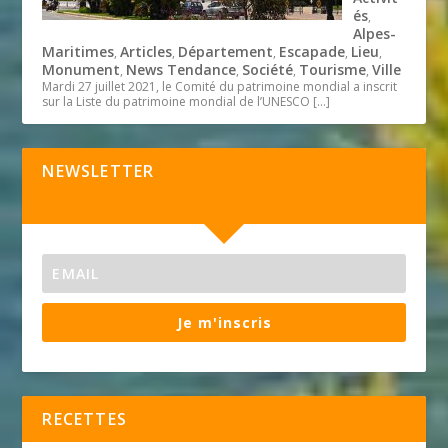
és
,
Alpes-
Maritimes
Articles
Département
Escapade
Lieu
,
,
,
,
,
Monument
News Tendance
Société
Tourisme
Ville
,
,
,
,
Mardi 27 juillet 2021, le Comité du patrimoine mondial a inscrit
sur la Liste du patrimoine mondial de l’UNESCO
[…]
NEWSLETTER
Je m'inscris
RECETTES