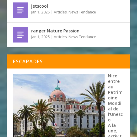
jetscool
Jan 1, 2025
|
Articles
,
News Tendance
ranger Nature Passion
Jan 1, 2025
|
Articles
,
News Tendance
ESCAPADES
Nice
entre
au
Patrim
oine
Mondi
al de
l’Unesc
o
A la
une
,
Activit