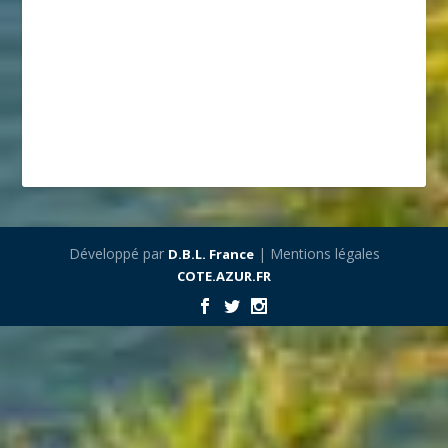
Développé par
| Mentions légales
D.B.L. France
COTE.AZUR.FR