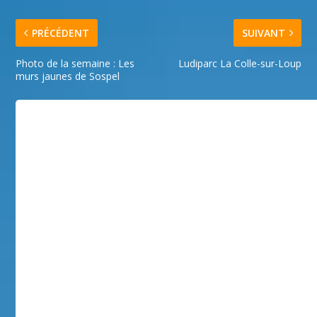
PRÉCÉDENT
SUIVANT
Photo de la semaine : Les
Ludiparc La Colle-sur-Loup
murs jaunes de Sospel