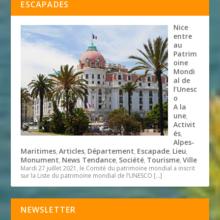
ESCAPADES
Nice
entre
au
Patrim
oine
Mondi
al de
l’Unesc
o
A la
une
,
Activit
és
,
Alpes-
Maritimes
Articles
Département
Escapade
Lieu
,
,
,
,
,
Monument
News Tendance
Société
Tourisme
Ville
,
,
,
,
Mardi 27 juillet 2021, le Comité du patrimoine mondial a inscrit
sur la Liste du patrimoine mondial de l’UNESCO
[…]
NEWSLETTER