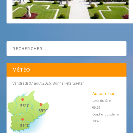
La fête des Roses et des Plantes
5 avril 2016
MÉTÉO
Vendredi 07 août 2026, Bonne Fête Gaétan
Aujourd'hui
Lever du Soleil
33°C
06:29
35°C
Coucher du soleil à
20:43
31°C