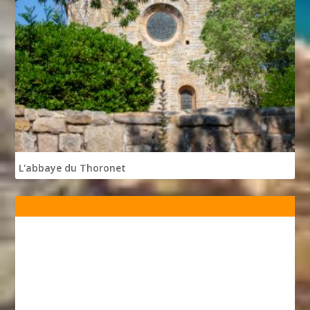
L'abbaye du Thoronet