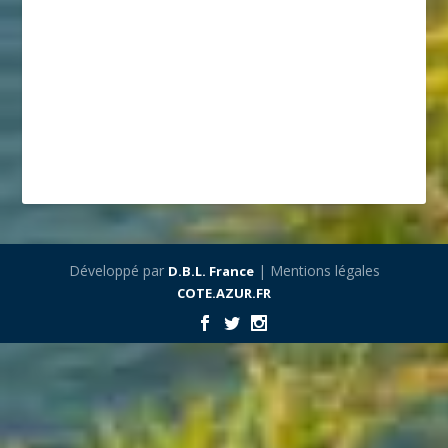
Développé par
| Mentions légales
D.B.L. France
COTE.AZUR.FR