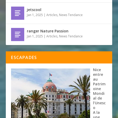
jetscool
Jan 1, 2025
|
Articles
,
News Tendance
ranger Nature Passion
Jan 1, 2025
|
Articles
,
News Tendance
ESCAPADES
Nice
entre
au
Patrim
oine
Mondi
al de
l’Unesc
o
A la
une
,