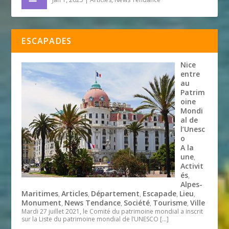
ESCAPADES
Nice
entre
au
Patrim
oine
Mondi
al de
l’Unesc
o
A la
une
,
Activit
és
,
Alpes-
Maritimes
Articles
Département
Escapade
Lieu
,
,
,
,
,
Monument
News Tendance
Société
Tourisme
Ville
,
,
,
,
Mardi 27 juillet 2021, le Comité du patrimoine mondial a inscrit
sur la Liste du patrimoine mondial de l’UNESCO
[…]