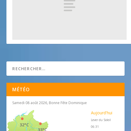
Palais des Lascaris
25 avril 2018
MÉTÉO
Samedi 08 août 2026, Bonne Fête Dominique
Aujourd'hui
Lever du Soleil
32°C
06:31
33°C