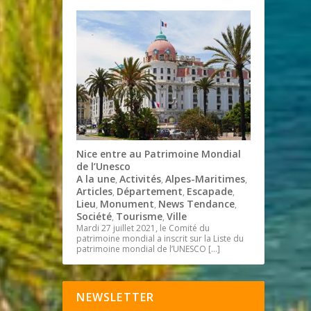
Nice entre au Patrimoine Mondial
de l’Unesco
A la une
Activités
Alpes-Maritimes
,
,
,
Articles
Département
Escapade
,
,
,
Lieu
Monument
News Tendance
,
,
,
Société
Tourisme
Ville
,
,
Mardi 27 juillet 2021, le Comité du
patrimoine mondial a inscrit sur la Liste du
patrimoine mondial de l’UNESCO
[…]
NEWSLETTER