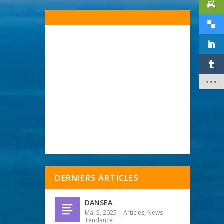
DERNIERS ARTICLES
DANSEA
Mai 5, 2025
|
Articles
,
News
Tendance