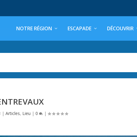
NOTRE RÉGION
ESCAPADE
DÉCOUVRIR
ENTREVAUX
3
|
Articles
,
Lieu
|
0
|