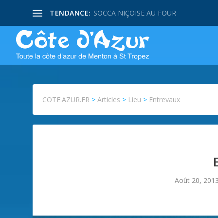
TENDANCE:
SOCCA NIÇOISE AU FOUR
COTE.AZUR.FR
>
Articles
>
Lieu
>
Entrevaux
Août 20, 201