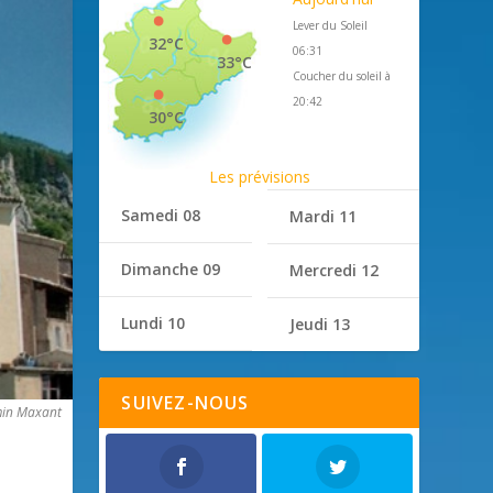
Lever du Soleil
32°C
06:31
33°C
Coucher du soleil à
20:42
30°C
Les prévisions
Samedi 08
Mardi 11
Dimanche 09
Mercredi 12
Lundi 10
Jeudi 13
SUIVEZ-NOUS
min Maxant