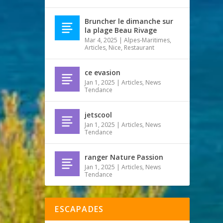
Bruncher le dimanche sur
la plage Beau Rivage
Mar 4, 2025
|
Alpes-Maritimes
,
Articles
,
Nice
,
Restaurant
ce evasion
Jan 1, 2025
|
Articles
,
News
Tendance
jetscool
Jan 1, 2025
|
Articles
,
News
Tendance
ranger Nature Passion
Jan 1, 2025
|
Articles
,
News
Tendance
ESCAPADES