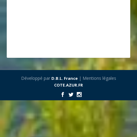
Développé par
| Mentions légales
D.B.L. France
COTE.AZUR.FR