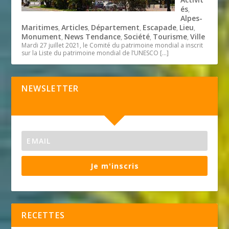
és
,
Alpes-
Maritimes
Articles
Département
Escapade
Lieu
,
,
,
,
,
Monument
News Tendance
Société
Tourisme
Ville
,
,
,
,
Mardi 27 juillet 2021, le Comité du patrimoine mondial a inscrit
sur la Liste du patrimoine mondial de l’UNESCO
[…]
NEWSLETTER
Je m'inscris
RECETTES