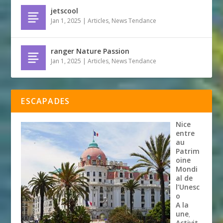
jetscool
Jan 1, 2025
|
Articles
,
News Tendance
ranger Nature Passion
Jan 1, 2025
|
Articles
,
News Tendance
ESCAPADES
Nice
entre
au
Patrim
oine
Mondi
al de
l’Unesc
o
A la
une
,
Activit