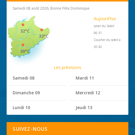
Samedi 08 août 2026, Bonne Fête Dominique
Aujourd'hui
Lever du Soleil
32°C
06:31
33°C
Coucher du soleil à
20:42
30°C
Les prévisions
Samedi 08
Mardi 11
Dimanche 09
Mercredi 12
Lundi 10
Jeudi 13
SUIVEZ-NOUS