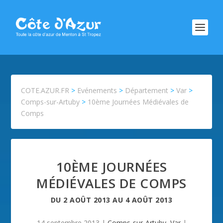
COTE.AZUR.FR
>
Evénements
>
Département
>
Var
>
Comps-sur-Artuby
>
10ème Journées Médiévales de
Comps
10ÈME JOURNÉES
MÉDIÉVALES DE COMPS
DU
2 AOÛT 2013
AU
4 AOÛT 2013
14 septembre 2013
|
Comps-sur-Artuby
,
Var
|