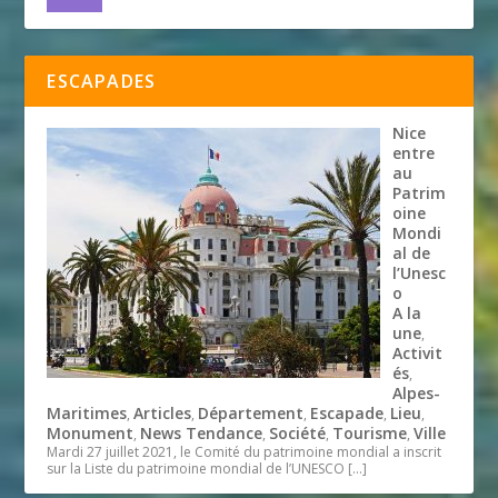
ESCAPADES
Nice
entre
au
Patrim
oine
Mondi
al de
l’Unesc
o
A la
une
,
Activit
és
,
Alpes-
Maritimes
Articles
Département
Escapade
Lieu
,
,
,
,
,
Monument
News Tendance
Société
Tourisme
Ville
,
,
,
,
Mardi 27 juillet 2021, le Comité du patrimoine mondial a inscrit
sur la Liste du patrimoine mondial de l’UNESCO
[…]