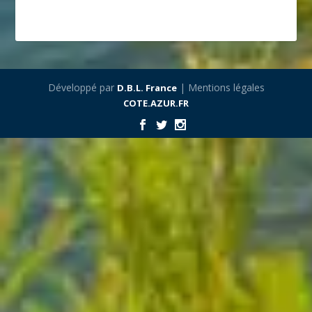
Développé par
| Mentions légales
D.B.L. France
COTE.AZUR.FR