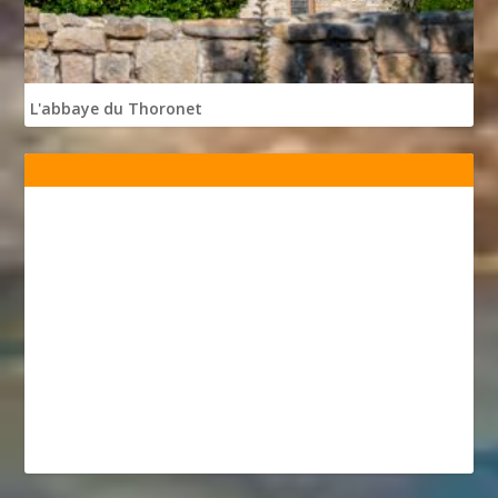
L'abbaye du Thoronet