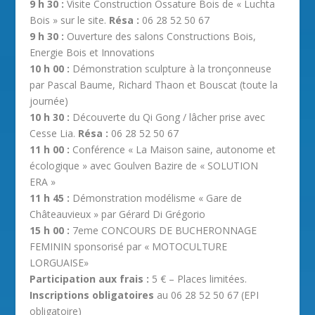
9 h 30 :
Visite Construction Ossature Bois de « Luchta
Bois » sur le site.
Résa :
06 28 52 50 67
9 h 30 :
Ouverture des salons Constructions Bois,
Energie Bois et Innovations
10 h 00 :
Démonstration sculpture à la tronçonneuse
par Pascal Baume, Richard Thaon et Bouscat (toute la
journée)
10 h 30 :
Découverte du Qi Gong / lâcher prise avec
Cesse Lia.
Résa :
06 28 52 50 67
11 h 00 :
Conférence « La Maison saine, autonome et
écologique » avec Goulven Bazire de « SOLUTION
ERA »
11 h 45 :
Démonstration modélisme « Gare de
Châteauvieux » par Gérard Di Grégorio
15 h 00 :
7eme CONCOURS DE BUCHERONNAGE
FEMININ sponsorisé par « MOTOCULTURE
LORGUAISE»
Participation aux frais :
5 € – Places limitées.
Inscriptions obligatoires
au 06 28 52 50 67 (EPI
obligatoire)