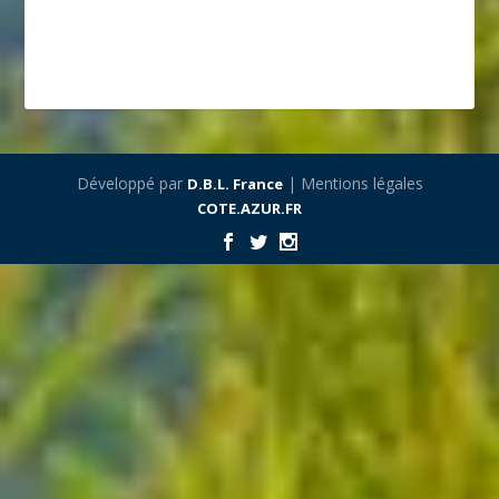
Développé par
| Mentions légales
D.B.L. France
COTE.AZUR.FR