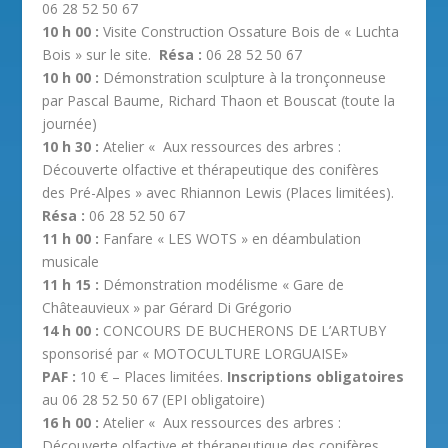
06 28 52 50 67
10 h 00 :
Visite Construction Ossature Bois de « Luchta
Bois » sur le site.
Résa :
06 28 52 50 67
10 h 00 :
Démonstration sculpture à la tronçonneuse
par Pascal Baume, Richard Thaon et Bouscat (toute la
journée)
10 h 30 :
Atelier « Aux ressources des arbres :
Découverte olfactive et thérapeutique des conifères
des Pré-Alpes » avec Rhiannon Lewis (Places limitées).
Résa :
06 28 52 50 67
11 h 00 :
Fanfare « LES WOTS » en déambulation
musicale
11 h 15 :
Démonstration modélisme « Gare de
Châteauvieux » par Gérard Di Grégorio
14 h 00 :
CONCOURS DE BUCHERONS DE L’ARTUBY
sponsorisé par « MOTOCULTURE LORGUAISE»
PAF :
10 € – Places limitées.
Inscriptions obligatoires
au 06 28 52 50 67 (EPI obligatoire)
16 h 00 :
Atelier « Aux ressources des arbres :
Découverte olfactive et thérapeutique des conifères