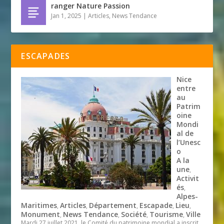
ranger Nature Passion
Jan 1, 2025
|
Articles
,
News Tendance
ESCAPADES
Nice
entre
au
Patrim
oine
Mondi
al de
l’Unesc
o
A la
une
,
Activit
és
,
Alpes-
Maritimes
Articles
Département
Escapade
Lieu
,
,
,
,
,
Monument
News Tendance
Société
Tourisme
Ville
,
,
,
,
Mardi 27 juillet 2021, le Comité du patrimoine mondial a inscrit