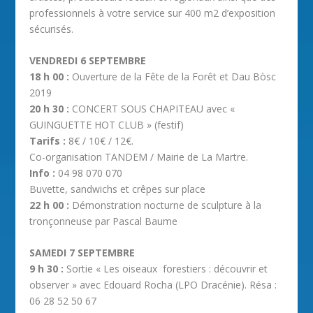
professionnels à votre service sur 400 m2 d’exposition
sécurisés.
VENDREDI 6 SEPTEMBRE
18 h 00 :
Ouverture de la Fête de la Forêt et Dau Bòsc
2019
20 h 30 :
CONCERT SOUS CHAPITEAU avec «
GUINGUETTE HOT CLUB » (festif)
Tarifs :
8€ / 10€ / 12€.
Co-organisation TANDEM / Mairie de La Martre.
Info :
04 98 070 070
Buvette, sandwichs et crêpes sur place
22 h 00 :
Démonstration nocturne de sculpture à la
tronçonneuse par Pascal Baume
SAMEDI 7 SEPTEMBRE
9 h 30 :
Sortie « Les oiseaux forestiers : découvrir et
observer » avec Edouard Rocha (LPO Dracénie). Résa :
06 28 52 50 67