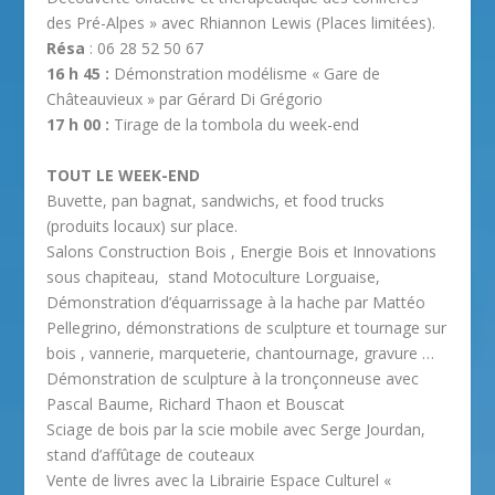
des Pré-Alpes » avec Rhiannon Lewis (Places limitées).
Résa
: 06 28 52 50 67
16 h 45 :
Démonstration modélisme « Gare de
Châteauvieux » par Gérard Di Grégorio
17 h 00 :
Tirage de la tombola du week-end
TOUT LE WEEK-END
Buvette, pan bagnat, sandwichs, et food trucks
(produits locaux) sur place.
Salons Construction Bois , Energie Bois et Innovations
sous chapiteau, stand Motoculture Lorguaise,
Démonstration d’équarrissage à la hache par Mattéo
Pellegrino, démonstrations de sculpture et tournage sur
bois , vannerie, marqueterie, chantournage, gravure …
Démonstration de sculpture à la tronçonneuse avec
Pascal Baume, Richard Thaon et Bouscat
Sciage de bois par la scie mobile avec Serge Jourdan,
stand d’affûtage de couteaux
Vente de livres avec la Librairie Espace Culturel «