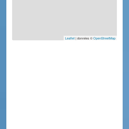
Leaflet
| données ©
OpenStreetMap