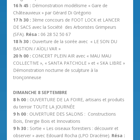
16 h 45 :
Démonstration modélisme « Gare de
Châteauvieux » par Gérard Di Grégorio
17 h 30 :
3ème concours de FOOT LOCK et LANCER
DE SACS avec la Société des Arboristes Grimpeurs
(SFA).
Résa :
06 28 52 50 67
18 h 30 :
Ouverture de la soirée avec « LE SON DU
BASTION / AÏOLI VAR »
20 h 00 :
CONCERT PLEIN AIR avec « MAU MAU
COLLECTIVE », « SANTA PATCHOLE » et « SKA LIBRE »
Démonstration nocturne de sculpture à la
tronçonneuse
DIMANCHE 8 SEPTEMBRE
8 h 00 :
OUVERTURE DE LA FOIRE, artisans et produits
du terroir TOUTE LA JOURNÉE
9 h 00
: OUVERTURE DES SALONS : Constructions
Bois, Energie Bois et Innovations
9 h 30 :
Sortie « Les oiseaux forestiers : découvrir et
observer » avec Edouard Rocha (LPO Dracénie).
Résa :