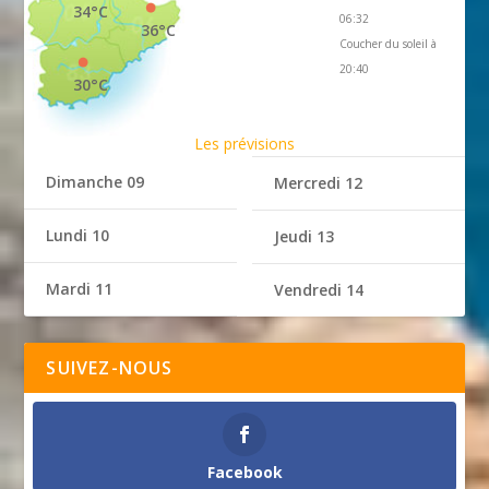
34°C
06:32
36°C
Coucher du soleil à
20:40
30°C
Les prévisions
Dimanche 09
Mercredi 12
Lundi 10
Jeudi 13
Mardi 11
Vendredi 14
SUIVEZ-NOUS
Facebook