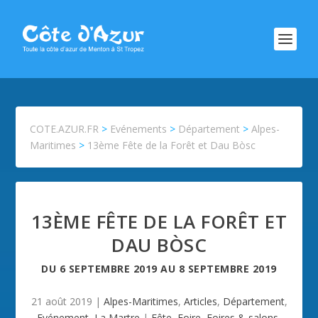
COTE.AZUR.FR
>
Evénements
>
Département
>
Alpes-
Maritimes
>
13ème Fête de la Forêt et Dau Bòsc
13ÈME FÊTE DE LA FORÊT ET
DAU BÒSC
DU
6 SEPTEMBRE 2019
AU
8 SEPTEMBRE 2019
21 août 2019
|
Alpes-Maritimes
,
Articles
,
Département
,
Evénement
,
La Martre
|
Fête
,
Foire
,
Foires & salons
,