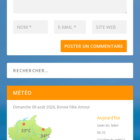
MÉTÉO
Dimanche 09 août 2026, Bonne Fête Amour
Aujourd'hui
Lever du Soleil
33°C
06:32
34°C
Coucher du soleil à