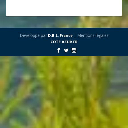
Développé par
| Mentions légales
D.B.L. France
COTE.AZUR.FR