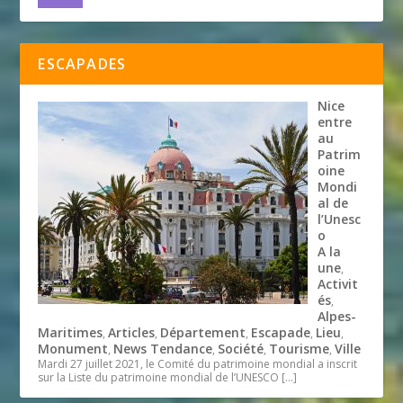
ESCAPADES
Nice
entre
au
Patrim
oine
Mondi
al de
l’Unesc
o
A la
une
,
Activit
és
,
Alpes-
Maritimes
Articles
Département
Escapade
Lieu
,
,
,
,
,
Monument
News Tendance
Société
Tourisme
Ville
,
,
,
,
Mardi 27 juillet 2021, le Comité du patrimoine mondial a inscrit
sur la Liste du patrimoine mondial de l’UNESCO
[…]