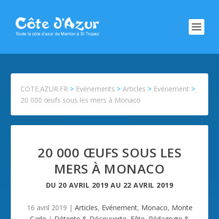
COTE.AZUR.FR
>
Evénements
>
Articles
>
Evénement
>
20 000 œufs sous les mers à Monaco
20 000 ŒUFS SOUS LES
MERS À MONACO
DU
20 AVRIL 2019
AU
22 AVRIL 2019
16 avril 2019
|
Articles
,
Evénement
,
Monaco
,
Monte
Carlo
|
Détente & Découverte
,
Fête
,
Pédagogie &