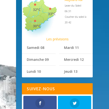
Lever du Soleil
32°C
06:31
33°C
Coucher du soleil à
20:42
30°C
Les prévisions
Samedi 08
Mardi 11
Dimanche 09
Mercredi 12
Lundi 10
Jeudi 13
SUIVEZ-NOUS