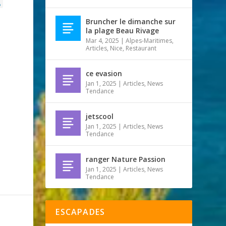
p
Bruncher le dimanche sur
la plage Beau Rivage
Mar 4, 2025
|
Alpes-Maritimes
,
Articles
,
Nice
,
Restaurant
ce evasion
Jan 1, 2025
|
Articles
,
News
Tendance
jetscool
Jan 1, 2025
|
Articles
,
News
Tendance
ranger Nature Passion
Jan 1, 2025
|
Articles
,
News
Tendance
ESCAPADES