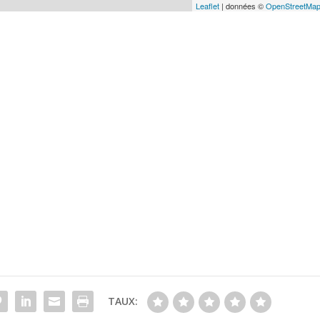
Leaflet
| données ©
OpenStreetMa
TAUX: