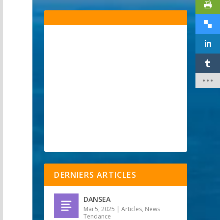
DERNIERS ARTICLES
DANSEA
Mai 5, 2025
|
Articles
,
News
Tendance