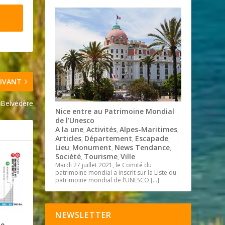
IVANT
à Belvédère
Nice entre au Patrimoine Mondial
de l’Unesco
A la une
Activités
Alpes-Maritimes
,
,
,
Articles
Département
Escapade
,
,
,
Lieu
Monument
News Tendance
,
,
,
Société
Tourisme
Ville
,
,
Mardi 27 juillet 2021, le Comité du
patrimoine mondial a inscrit sur la Liste du
patrimoine mondial de l’UNESCO
[…]
NEWSLETTER
ne