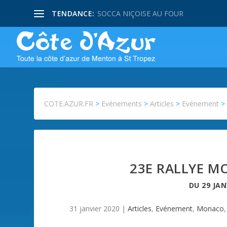
TENDANCE:
SOCCA NIÇOISE AU FOUR
COTE.AZUR.FR
>
Evénements
>
Articles
>
Evénement
23E RALLYE M
DU
29 JAN
31 janvier 2020
|
Articles
,
Evénement
,
Monaco