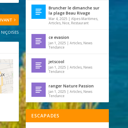
Bruncher le dimanche sur
la plage Beau Rivage
Mar 4, 2025
|
Alpes-Maritimes
,
IVANT
Articles
,
Nice
,
Restaurant
 NIÇOISES
ce evasion
Jan 1, 2025
|
Articles
,
News
Tendance
jetscool
Jan 1, 2025
|
Articles
,
News
Tendance
ranger Nature Passion
Jan 1, 2025
|
Articles
,
News
Tendance
ESCAPADES