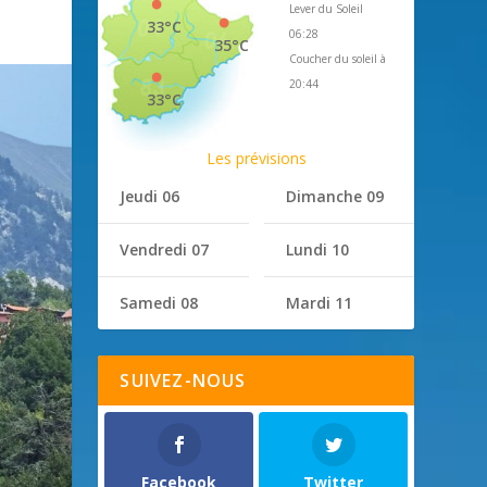
Lever du Soleil
33°C
06:28
35°C
Coucher du soleil à
20:44
33°C
Les prévisions
Jeudi 06
Dimanche 09
Vendredi 07
Lundi 10
Samedi 08
Mardi 11
SUIVEZ-NOUS
Facebook
Twitter