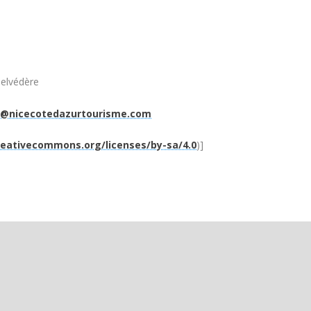
Belvédère
re@nicecotedazurtourisme.com
reativecommons.org/licenses/by-sa/4.0
)]