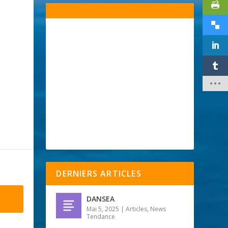
DERNIERS ARTICLES
DANSEA
Mai 5, 2025
|
Articles
,
News
Tendance