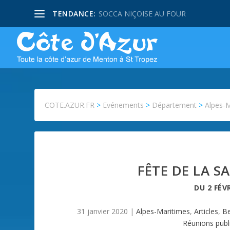
TENDANCE:
SOCCA NIÇOISE AU FOUR
COTE.AZUR.FR
>
Evénements
>
Département
>
Alpes-
FÊTE DE LA S
DU
2 FÉV
31 janvier 2020
|
Alpes-Maritimes
,
Articles
,
Be
Réunions publ