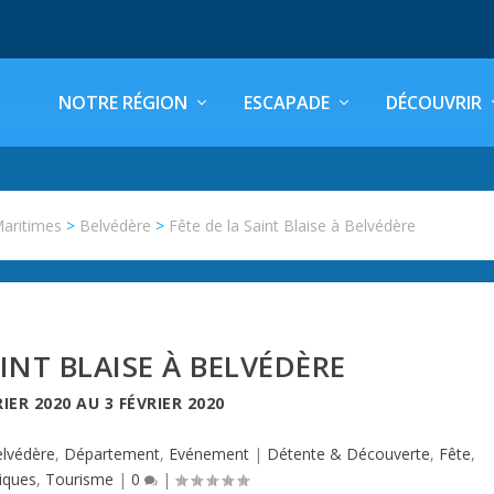
NOTRE RÉGION
ESCAPADE
DÉCOUVRIR
Maritimes
>
Belvédère
>
Fête de la Saint Blaise à Belvédère
AINT BLAISE À BELVÉDÈRE
RIER 2020
AU
3 FÉVRIER 2020
lvédère
,
Département
,
Evénement
|
Détente & Découverte
,
Fête
,
iques
,
Tourisme
|
0
|