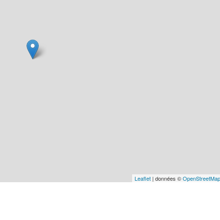
Leaflet
| données ©
OpenStreetMa