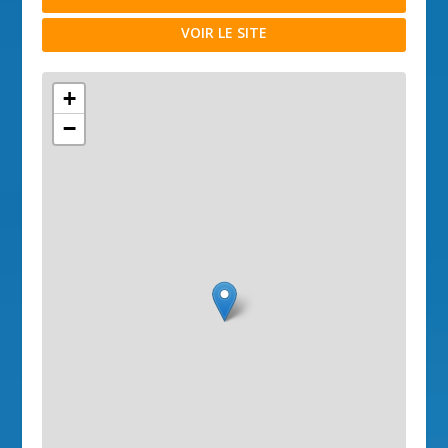
VOIR LE SITE
+
−