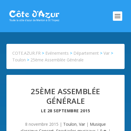
COTE.AZUR.FR
>
Evénements
>
Département
>
Var
>
Toulon
>
25ème Assemblée Générale
25ÈME ASSEMBLÉE
GÉNÉRALE
LE
28 SEPTEMBRE 2015
8 novembre 2015
|
Toulon
,
Var
|
Musique
classique,Concert
,
Spectacles musicaux
|
0
|