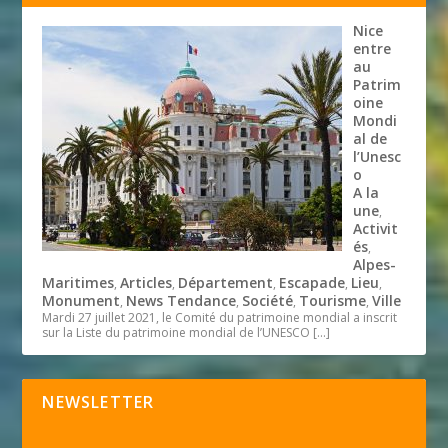
Nice
entre
au
Patrim
oine
Mondi
al de
l’Unesc
o
A la
une
,
Activit
és
,
Alpes-
Maritimes
Articles
Département
Escapade
Lieu
,
,
,
,
,
Monument
News Tendance
Société
Tourisme
Ville
,
,
,
,
Mardi 27 juillet 2021, le Comité du patrimoine mondial a inscrit
sur la Liste du patrimoine mondial de l’UNESCO
[…]
NEWSLETTER