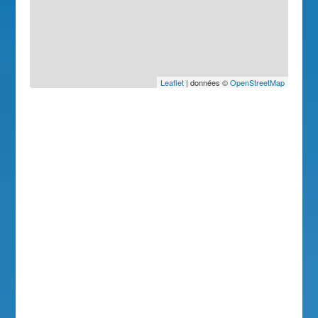
Leaflet
| données ©
OpenStreetMap