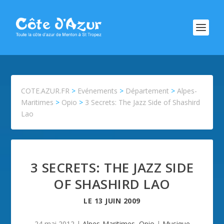
COTE.AZUR.FR
>
Evénements
>
Département
>
Alpes-
Maritimes
>
Opio
>
3 Secrets: The Jazz Side of Shashird
Lao
3 SECRETS: THE JAZZ SIDE
OF SHASHIRD LAO
LE
13 JUIN 2009
24 mai 2012
|
Alpes-Maritimes
,
Opio
|
Musique