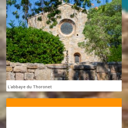
L'abbaye du Thoronet