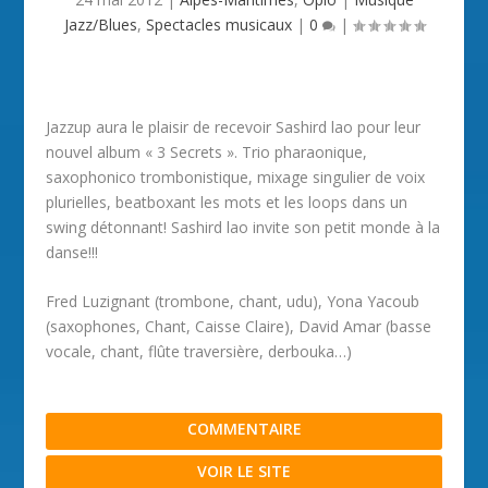
Jazz/Blues
,
Spectacles musicaux
|
0
|
Jazzup aura le plaisir de recevoir Sashird lao pour leur
nouvel album « 3 Secrets ». Trio pharaonique,
saxophonico trombonistique, mixage singulier de voix
plurielles, beatboxant les mots et les loops dans un
swing détonnant! Sashird lao invite son petit monde à la
danse!!!
Fred Luzignant (trombone, chant, udu), Yona Yacoub
(saxophones, Chant, Caisse Claire), David Amar (basse
vocale, chant, flûte traversière, derbouka…)
COMMENTAIRE
VOIR LE SITE