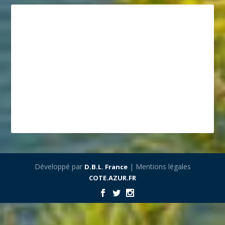
Développé par
| Mentions légales
D.B.L. France
COTE.AZUR.FR