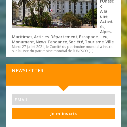
l’Unesc
o
A la
une
,
Activit
és
,
Alpes-
Maritimes
Articles
Département
Escapade
Lieu
,
,
,
,
,
Monument
News Tendance
Société
Tourisme
Ville
,
,
,
,
Mardi 27 juillet 2021, le Comité du patrimoine mondial a inscrit
sur la Liste du patrimoine mondial de l’UNESCO
[…]
NEWSLETTER
Je m'inscris