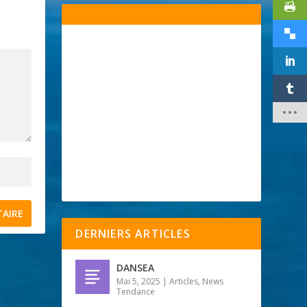
DERNIERS ARTICLES
DANSEA
Mai 5, 2025
|
Articles
,
News
Tendance