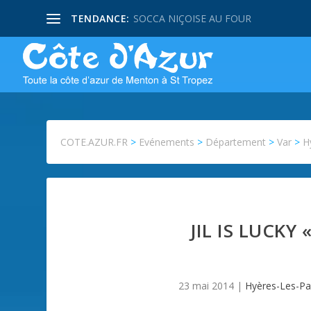
TENDANCE:
SOCCA NIÇOISE AU FOUR
COTE.AZUR.FR
>
Evénements
>
Département
>
Var
>
H
JIL IS LUCKY 
23 mai 2014
|
Hyères-Les-Pa