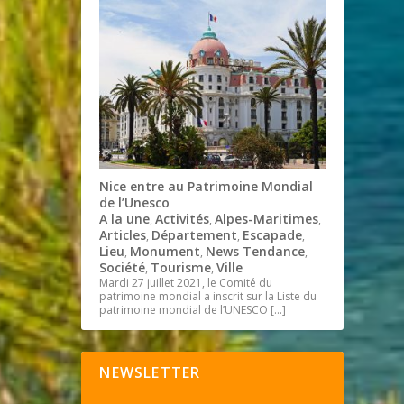
Nice entre au Patrimoine Mondial
de l’Unesco
A la une
Activités
Alpes-Maritimes
,
,
,
Articles
Département
Escapade
,
,
,
Lieu
Monument
News Tendance
,
,
,
Société
Tourisme
Ville
,
,
Mardi 27 juillet 2021, le Comité du
patrimoine mondial a inscrit sur la Liste du
patrimoine mondial de l’UNESCO
[…]
NEWSLETTER