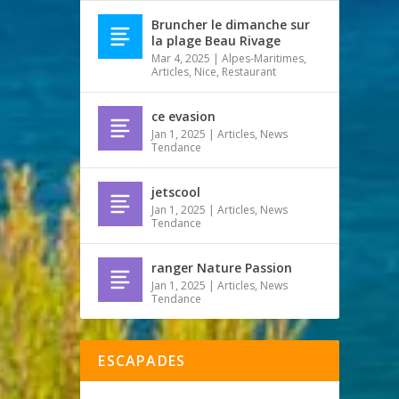
Bruncher le dimanche sur
la plage Beau Rivage
Mar 4, 2025
|
Alpes-Maritimes
,
Articles
,
Nice
,
Restaurant
ce evasion
Jan 1, 2025
|
Articles
,
News
Tendance
jetscool
Jan 1, 2025
|
Articles
,
News
Tendance
ranger Nature Passion
Jan 1, 2025
|
Articles
,
News
Tendance
ESCAPADES