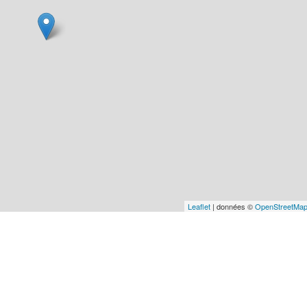
Leaflet
| données ©
OpenStreetMa