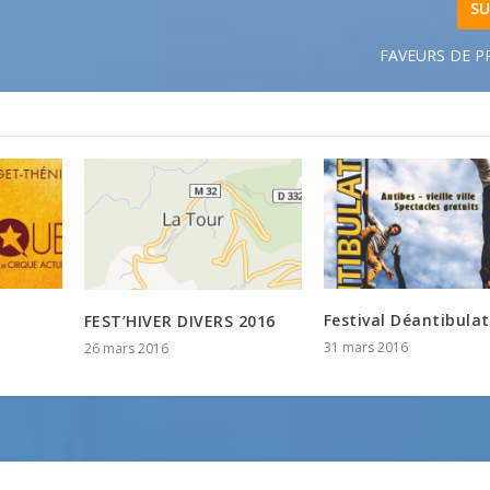
SU
FAVEURS DE P
Festival Déantibula
FEST’HIVER DIVERS 2016
31 mars 2016
26 mars 2016