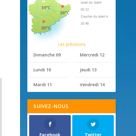
Lever du Soleil
34°C
06:32
36°C
Coucher du soleil à
20:40
30°C
Les prévisions
Dimanche 09
Mercredi 12
Lundi 10
Jeudi 13
Mardi 11
Vendredi 14
SUIVEZ-NOUS
Facebook
Twitter