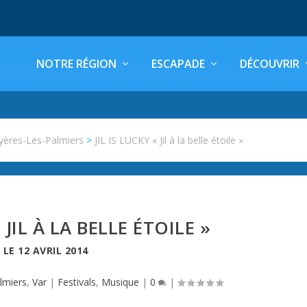
NOTRE RÉGION
ESCAPADE
DÉCOUVRIR
yères-Les-Palmiers
>
JIL IS LUCKY « Jil à la belle étoile »
« JIL À LA BELLE ÉTOILE »
LE
12 AVRIL 2014
lmiers
,
Var
|
Festivals
,
Musique
|
0
|