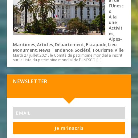
al de
l’Unesc
o
A la
une
,
Activit
és
,
Alpes-
Maritimes
Articles
Département
Escapade
Lieu
,
,
,
,
,
Monument
News Tendance
Société
Tourisme
Ville
,
,
,
,
Mardi 27 juillet 2021, le Comité du patrimoine mondial a inscrit
sur la Liste du patrimoine mondial de l’UNESCO
[…]
NEWSLETTER
Je m'inscris