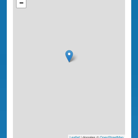
−
Leaflet
| données ©
OpenStreetMap