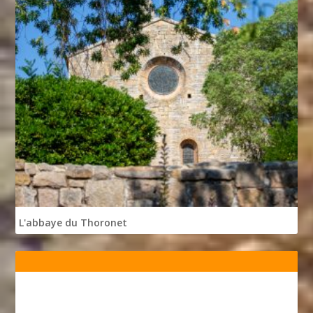
L'abbaye du Thoronet