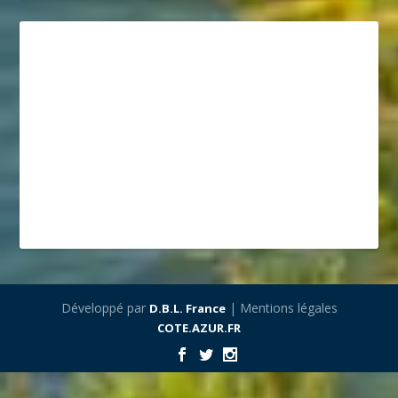
Développé par
| Mentions légales
D.B.L. France
COTE.AZUR.FR