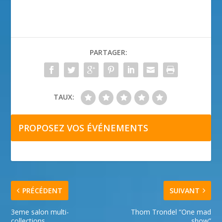
PARTAGER:
TAUX:
PROPOSEZ VOS ÉVÉNEMENTS
PRÉCÉDENT
SUIVANT
3eme salon multi-
Thom Trondel “One mad
collections
show”