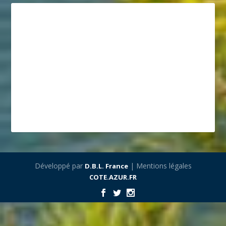
Développé par
| Mentions légales
D.B.L. France
COTE.AZUR.FR