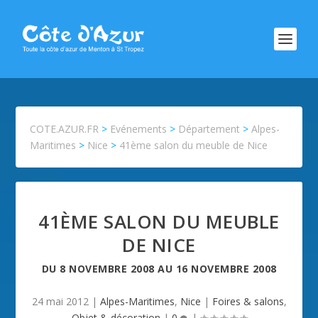
COTE.AZUR.FR
>
Evénements
>
Département
>
Alpes-
Maritimes
>
Nice
>
41ème salon du meuble de Nice
41ÈME SALON DU MEUBLE
DE NICE
DU
8 NOVEMBRE 2008
AU
16 NOVEMBRE 2008
24 mai 2012
|
Alpes-Maritimes
,
Nice
|
Foires & salons
,
Objet & décoration
|
0
|