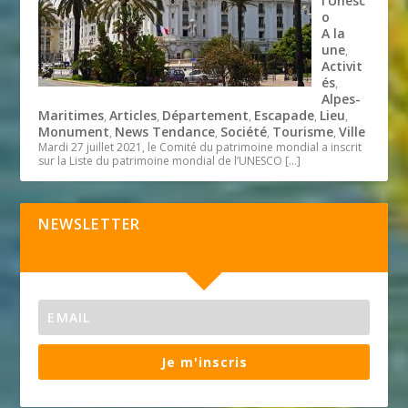
l’Unesc
o
A la
une
,
Activit
és
,
Alpes-
Maritimes
Articles
Département
Escapade
Lieu
,
,
,
,
,
Monument
News Tendance
Société
Tourisme
Ville
,
,
,
,
Mardi 27 juillet 2021, le Comité du patrimoine mondial a inscrit
sur la Liste du patrimoine mondial de l’UNESCO
[…]
NEWSLETTER
Je m'inscris