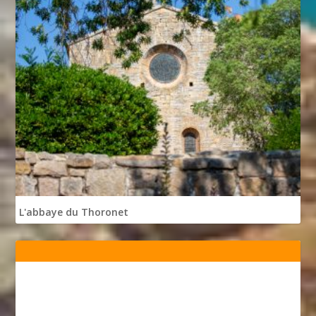
L'abbaye du Thoronet