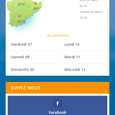
33°C
06:29
35°C
Coucher du soleil à
20:43
31°C
Les prévisions
Vendredi 07
Lundi 10
Samedi 08
Mardi 11
Dimanche 09
Mercredi 12
SUIVEZ-NOUS
Facebook