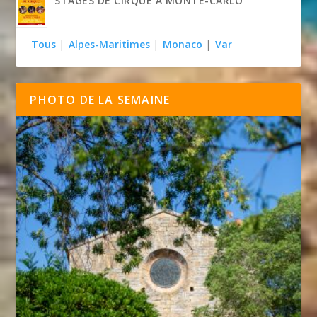
STAGES DE CIRQUE À MONTE-CARLO
Tous
|
Alpes-Maritimes
|
Monaco
|
Var
PHOTO DE LA SEMAINE