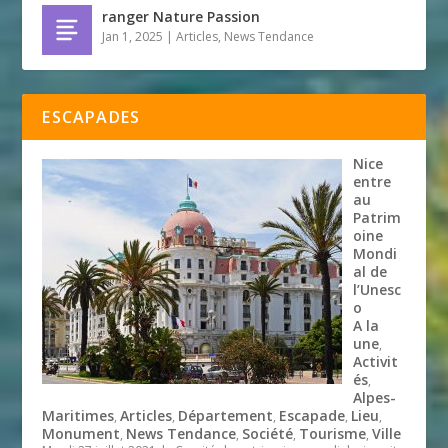
ranger Nature Passion
Jan 1, 2025
|
Articles
,
News Tendance
ESCAPADES
Nice
entre
au
Patrim
oine
Mondi
al de
l’Unesc
o
A la
une
,
Activit
és
,
Alpes-
Maritimes
Articles
Département
Escapade
Lieu
,
,
,
,
,
Monument
News Tendance
Société
Tourisme
Ville
,
,
,
,