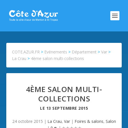
COTE.AZUR.FR
>
Evénements
>
Département
>
Var
>
La Crau
>
4ème salon multi-collections
4ÈME SALON MULTI-
COLLECTIONS
LE
13 SEPTEMBRE 2015
24 octobre 2015
|
La Crau
,
Var
|
Foires & salons
,
Salon
|
0
|