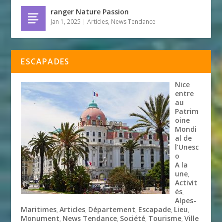
ranger Nature Passion
Jan 1, 2025
|
Articles
,
News Tendance
ESCAPADES
Nice
entre
au
Patrim
oine
Mondi
al de
l’Unesc
o
A la
une
,
Activit
és
,
Alpes-
Maritimes
Articles
Département
Escapade
Lieu
,
,
,
,
,
Monument
News Tendance
Société
Tourisme
Ville
,
,
,
,