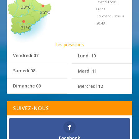
Lever du Soleil
33°C
06:29
35°C
Coucher du soleil à
20:43
31°C
Les prévisions
Vendredi 07
Lundi 10
Samedi 08
Mardi 11
Dimanche 09
Mercredi 12
SUIVEZ-NOUS
Facebook