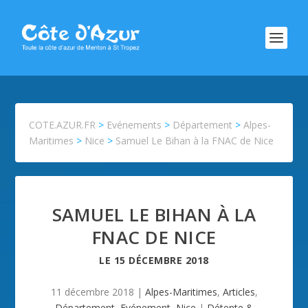
COTE.AZUR.FR
>
Evénements
>
Département
>
Alpes-
Maritimes
>
Nice
>
Samuel Le Bihan à la FNAC de Nice
SAMUEL LE BIHAN À LA
FNAC DE NICE
LE
15 DÉCEMBRE 2018
11 décembre 2018
|
Alpes-Maritimes
,
Articles
,
Département
,
Evénement
,
Nice
|
Détente &