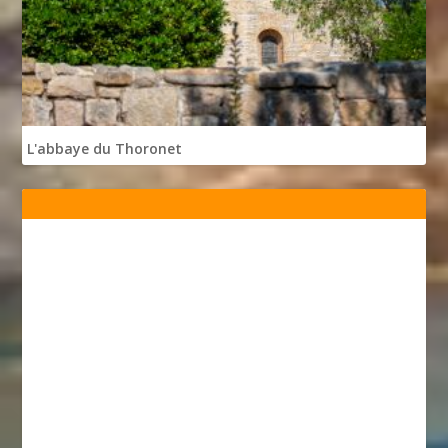
L'abbaye du Thoronet