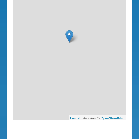
Leaflet
| données ©
OpenStreetMap