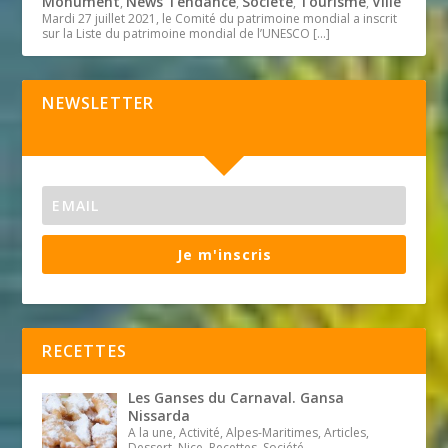
Monument
News Tendance
Société
Tourisme
Ville
,
,
,
,
Mardi 27 juillet 2021, le Comité du patrimoine mondial a inscrit
sur la Liste du patrimoine mondial de l’UNESCO
[…]
NEWSLETTER
Je m'inscris
RECETTES
Les Ganses du Carnaval. Gansa
Nissarda
A la une, Activité, Alpes-Maritimes, Articles,
Dessert, Nice, Recettes, Société