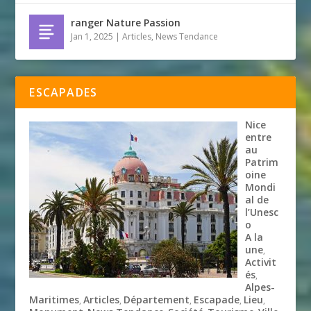
ranger Nature Passion
Jan 1, 2025
|
Articles
,
News Tendance
ESCAPADES
Nice
entre
au
Patrim
oine
Mondi
al de
l’Unesc
o
A la
une
,
Activit
és
,
Alpes-
Maritimes
Articles
Département
Escapade
Lieu
,
,
,
,
,