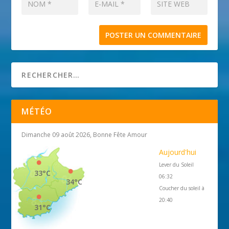
MÉTÉO
Dimanche 09 août 2026, Bonne Fête Amour
Aujourd'hui
Lever du Soleil
33°C
06:32
34°C
Coucher du soleil à
20:40
31°C