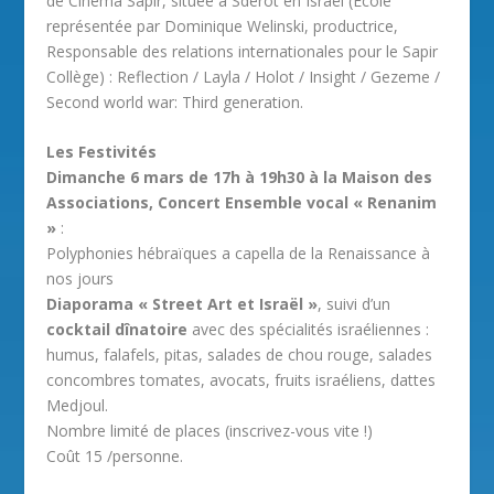
de Cinéma Sapir, située à Sderot en Israël (École
représentée par Dominique Welinski, productrice,
Responsable des relations internationales pour le Sapir
Collège) : Reflection / Layla / Holot / Insight / Gezeme /
Second world war: Third generation.
Les Festivités
Dimanche 6 mars de 17h à 19h30 à la Maison des
Associations, Concert Ensemble vocal « Renanim
»
:
Polyphonies hébraïques a capella de la Renaissance à
nos jours
Diaporama « Street Art et Israël »
, suivi d’un
cocktail dînatoire
avec des spécialités israéliennes :
humus, falafels, pitas, salades de chou rouge, salades
concombres tomates, avocats, fruits israéliens, dattes
Medjoul.
Nombre limité de places (inscrivez-vous vite !)
Coût 15 /personne.