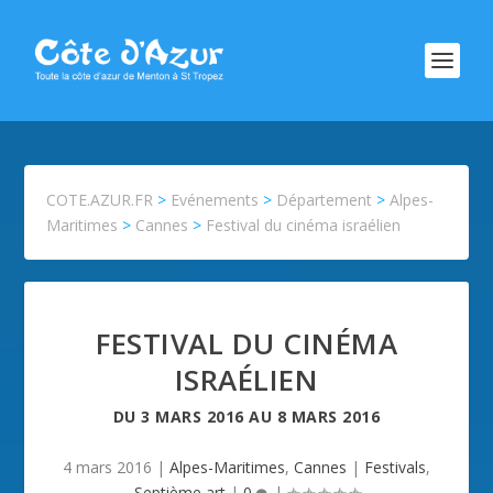
COTE.AZUR.FR
>
Evénements
>
Département
>
Alpes-
Maritimes
>
Cannes
>
Festival du cinéma israélien
FESTIVAL DU CINÉMA
ISRAÉLIEN
DU
3 MARS 2016
AU
8 MARS 2016
4 mars 2016
|
Alpes-Maritimes
,
Cannes
|
Festivals
,
Septième art
|
0
|