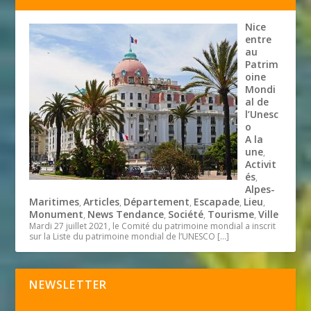
Nice
entre
au
Patrim
oine
Mondi
al de
l’Unesc
o
A la
une
,
Activit
és
,
Alpes-
Maritimes
Articles
Département
Escapade
Lieu
,
,
,
,
,
Monument
News Tendance
Société
Tourisme
Ville
,
,
,
,
Mardi 27 juillet 2021, le Comité du patrimoine mondial a inscrit
sur la Liste du patrimoine mondial de l’UNESCO
[…]
NEWSLETTER