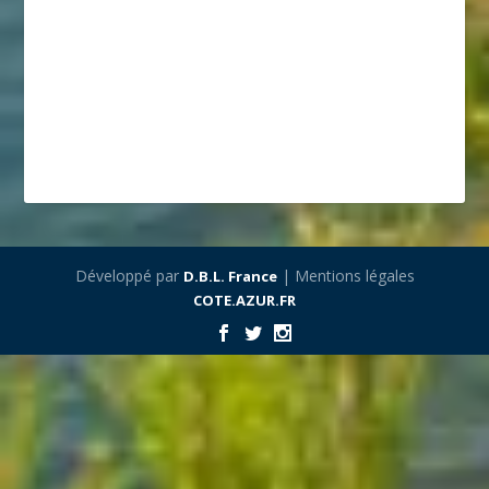
Développé par
| Mentions légales
D.B.L. France
COTE.AZUR.FR