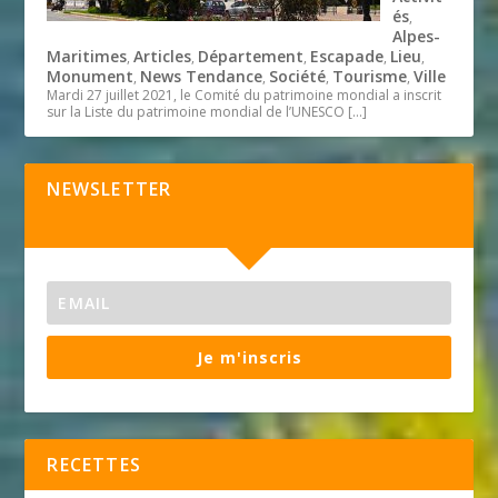
és
,
Alpes-
Maritimes
Articles
Département
Escapade
Lieu
,
,
,
,
,
Monument
News Tendance
Société
Tourisme
Ville
,
,
,
,
Mardi 27 juillet 2021, le Comité du patrimoine mondial a inscrit
sur la Liste du patrimoine mondial de l’UNESCO
[…]
NEWSLETTER
Je m'inscris
RECETTES