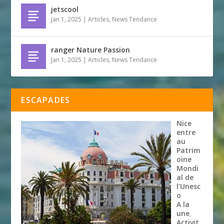
jetscool
Jan 1, 2025
|
Articles
,
News Tendance
ranger Nature Passion
Jan 1, 2025
|
Articles
,
News Tendance
ESCAPADES
Nice
entre
au
Patrim
oine
Mondi
al de
l’Unesc
o
A la
une
,
Activit