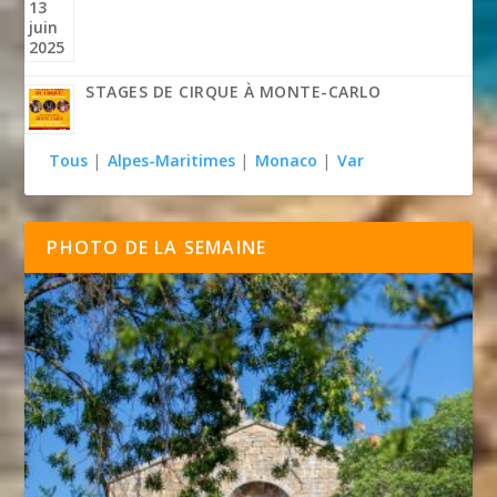
STAGES DE CIRQUE À MONTE-CARLO
Tous
|
Alpes-Maritimes
|
Monaco
|
Var
PHOTO DE LA SEMAINE