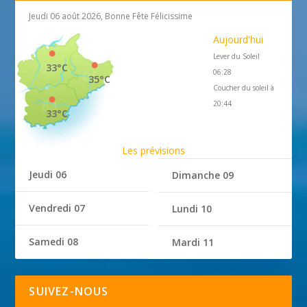
Jeudi 06 août 2026, Bonne Fête Félicissime
Aujourd'hui
Lever du Soleil
33°C
06:28
35°C
Coucher du soleil à
20:44
33°C
Les prévisions
Jeudi 06
Dimanche 09
Vendredi 07
Lundi 10
Samedi 08
Mardi 11
SUIVEZ-NOUS