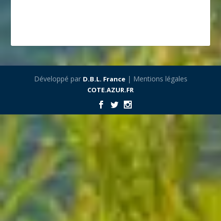
Développé par
| Mentions légales
D.B.L. France
COTE.AZUR.FR