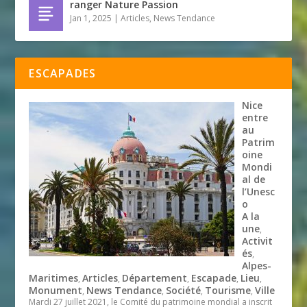
ranger Nature Passion
Jan 1, 2025
|
Articles
,
News Tendance
ESCAPADES
Nice
entre
au
Patrim
oine
Mondi
al de
l’Unesc
o
A la
une
,
Activit
és
,
Alpes-
Maritimes
Articles
Département
Escapade
Lieu
,
,
,
,
,
Monument
News Tendance
Société
Tourisme
Ville
,
,
,
,
Mardi 27 juillet 2021, le Comité du patrimoine mondial a inscrit