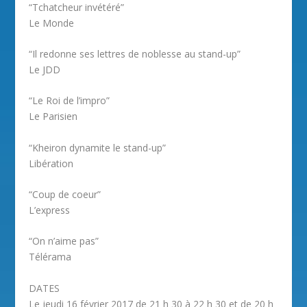
“Tchatcheur invétéré”
Le Monde
“Il redonne ses lettres de noblesse au stand-up”
Le JDD
“Le Roi de l’impro”
Le Parisien
“Kheiron dynamite le stand-up”
Libération
“Coup de coeur”
L’express
“On n’aime pas”
Télérama
DATES
Le jeudi 16 février 2017 de 21 h 30 à 22 h 30 et de 20 h