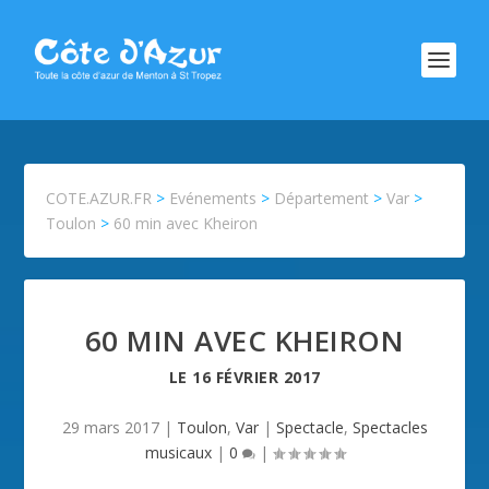
COTE.AZUR.FR
>
Evénements
>
Département
>
Var
>
Toulon
>
60 min avec Kheiron
60 MIN AVEC KHEIRON
LE
16 FÉVRIER 2017
29 mars 2017
|
Toulon
,
Var
|
Spectacle
,
Spectacles
musicaux
|
0
|