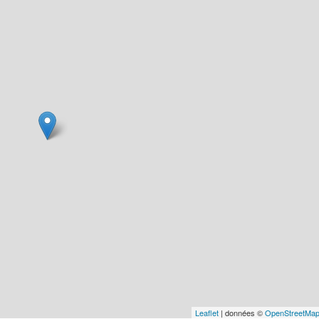
Leaflet
| données ©
OpenStreetMa