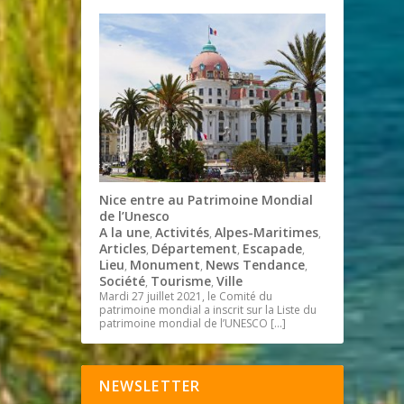
Nice entre au Patrimoine Mondial
de l’Unesco
A la une
Activités
Alpes-Maritimes
,
,
,
Articles
Département
Escapade
,
,
,
Lieu
Monument
News Tendance
,
,
,
Société
Tourisme
Ville
,
,
Mardi 27 juillet 2021, le Comité du
patrimoine mondial a inscrit sur la Liste du
patrimoine mondial de l’UNESCO
[…]
NEWSLETTER