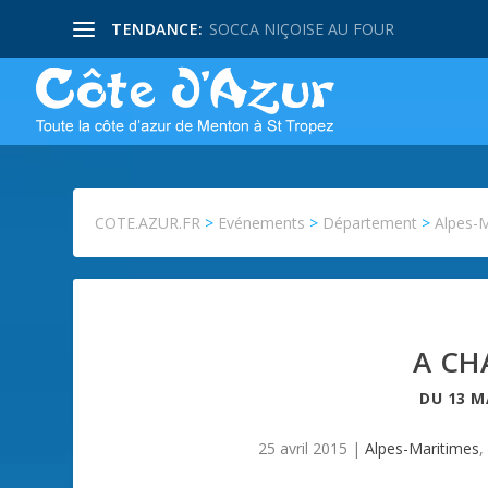
TENDANCE:
SOCCA NIÇOISE AU FOUR
COTE.AZUR.FR
>
Evénements
>
Département
>
Alpes-
A CH
DU
13 M
25 avril 2015
|
Alpes-Maritimes
,