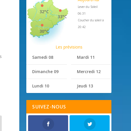
Lever du Soleil
32°C
06:31
33°C
Coucher du soleil à
20:42
30°C
Les prévisions
s
Samedi 08
Mardi 11
Dimanche 09
Mercredi 12
Lundi 10
Jeudi 13
SUIVEZ-NOUS