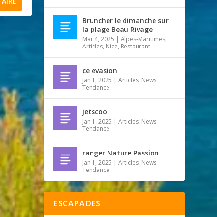
Bruncher le dimanche sur
la plage Beau Rivage
Mar 4, 2025
|
Alpes-Maritimes
,
Articles
,
Nice
,
Restaurant
ce evasion
Jan 1, 2025
|
Articles
,
News
Tendance
jetscool
Jan 1, 2025
|
Articles
,
News
Tendance
ranger Nature Passion
Jan 1, 2025
|
Articles
,
News
Tendance
ESCAPADES