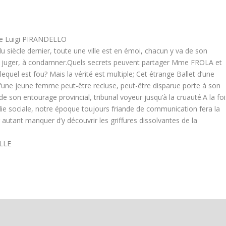
e Luigi PIRANDELLO
du siècle dernier, toute une ville est en émoi, chacun y va de son
 juger, à condamner.Quels secrets peuvent partager Mme FROLA et
uel est fou? Mais la vérité est multiple; Cet étrange Ballet d’une
d’une jeune femme peut-être recluse, peut-être disparue porte à son
de son entourage provincial, tribunal voyeur jusqu’à la cruauté.A la foi
ie sociale, notre époque toujours friande de communication fera la
 autant manquer d’y découvrir les griffures dissolvantes de la
ULLE