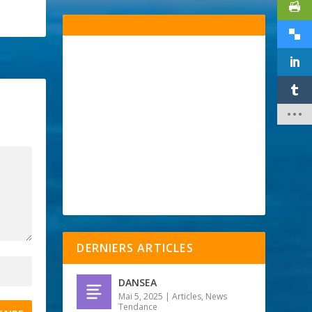
DERNIERS ARTICLES
DANSEA
Mai 5, 2025
|
Articles
,
News
Tendance