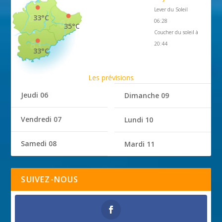
Lever du Soleil
33°C
06:28
35°C
Coucher du soleil à
20:44
33°C
Les prévisions
Jeudi 06
Dimanche 09
Vendredi 07
Lundi 10
Samedi 08
Mardi 11
SUIVEZ-NOUS