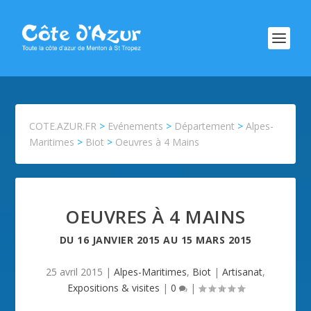
COTE.AZUR.FR
>
Evénements
>
Département
>
Alpes-
Maritimes
>
Biot
>
Oeuvres à 4 Mains
OEUVRES À 4 MAINS
DU
16 JANVIER 2015
AU
15 MARS 2015
25 avril 2015
|
Alpes-Maritimes
,
Biot
|
Artisanat
,
Expositions & visites
|
0
|