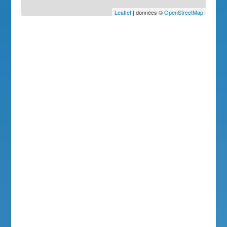
Leaflet
| données ©
OpenStreetMap