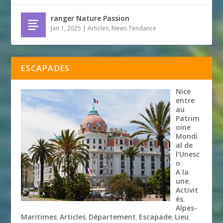
ranger Nature Passion
Jan 1, 2025
|
Articles
,
News Tendance
ESCAPADES
Nice
entre
au
Patrim
oine
Mondi
al de
l’Unesc
o
A la
une
,
Activit
és
,
Alpes-
Maritimes
Articles
Département
Escapade
Lieu
,
,
,
,
,