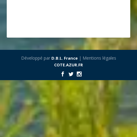
Développé par
| Mentions légales
D.B.L. France
COTE.AZUR.FR