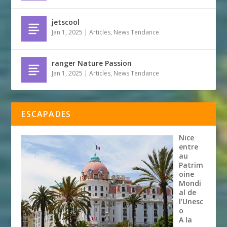
jetscool
Jan 1, 2025
|
Articles
,
News Tendance
ranger Nature Passion
Jan 1, 2025
|
Articles
,
News Tendance
ESCAPADES
Nice
entre
au
Patrim
oine
Mondi
al de
l’Unesc
o
A la