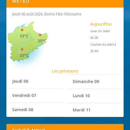
MÉTÉO
Jeudi 06 août 2026, Bonne Fête Félicissime
Aujourd'hui
Lever du Soleil
33°C
06:28
35°C
Coucher du soleil à
20:44
33°C
Les prévisions
Jeudi 06
Dimanche 09
Vendredi 07
Lundi 10
Samedi 08
Mardi 11