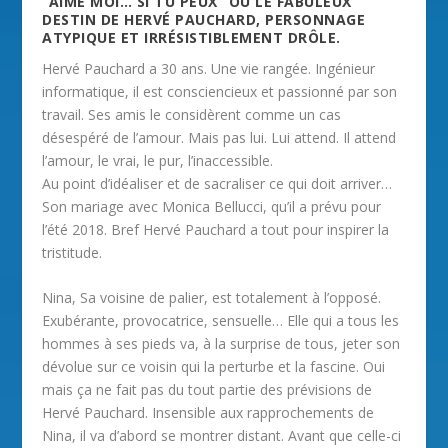
“AIME MOI… SI TU PEUX” OÙ LE FABULEUX
DESTIN DE HERVÉ PAUCHARD, PERSONNAGE
ATYPIQUE ET IRRÉSISTIBLEMENT DRÔLE.
Hervé Pauchard a 30 ans. Une vie rangée. Ingénieur
informatique, il est consciencieux et passionné par son
travail. Ses amis le considèrent comme un cas
désespéré de l’amour. Mais pas lui. Lui attend. Il attend
l’amour, le vrai, le pur, l’inaccessible.
Au point d’idéaliser et de sacraliser ce qui doit arriver…
Son mariage avec Monica Bellucci, qu’il a prévu pour
l’été 2018. Bref Hervé Pauchard a tout pour inspirer la
tristitude.
Nina, Sa voisine de palier, est totalement à l’opposé.
Exubérante, provocatrice, sensuelle… Elle qui a tous les
hommes à ses pieds va, à la surprise de tous, jeter son
dévolue sur ce voisin qui la perturbe et la fascine. Oui
mais ça ne fait pas du tout partie des prévisions de
Hervé Pauchard. Insensible aux rapprochements de
Nina, il va d’abord se montrer distant. Avant que celle-ci