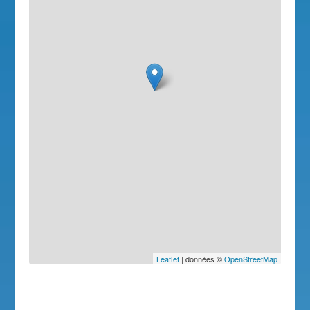
Leaflet
| données ©
OpenStreetMap