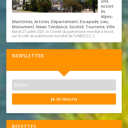
une
,
Activit
és
,
Alpes-
Maritimes
Articles
Département
Escapade
Lieu
,
,
,
,
,
Monument
News Tendance
Société
Tourisme
Ville
,
,
,
,
Mardi 27 juillet 2021, le Comité du patrimoine mondial a inscrit
sur la Liste du patrimoine mondial de l’UNESCO
[…]
NEWSLETTER
Je m'inscris
RECETTES