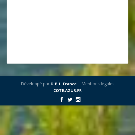
Développé par
| Mentions légales
D.B.L. France
COTE.AZUR.FR