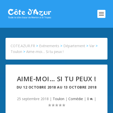
COTE.AZUR.FR
>
Evénements
>
Département
>
Var
>
Toulon
>
Aime-moi… Si tu peux !
AIME-MOI… SI TU PEUX !
DU
12 OCTOBRE 2018
AU
13 OCTOBRE 2018
25 septembre 2018
|
Toulon
|
Comédie
|
0
|