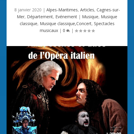
8 janvier 2020
|
Alpes-Maritimes
,
Articles
,
Cagnes-sur-
Mer
,
Département
,
Evénement
|
Musique
,
Musique
classique
,
Musique classique,Concert
,
Spectacles
musicaux
|
0
|