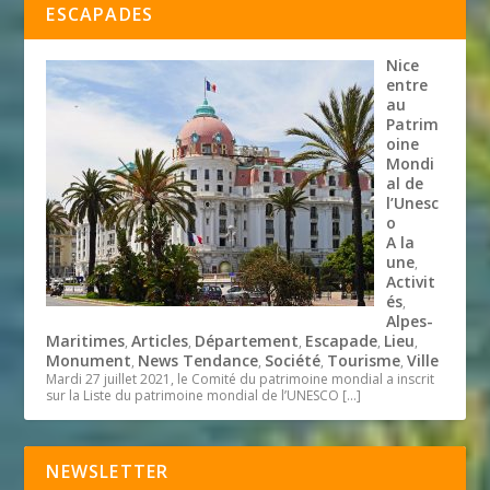
ESCAPADES
Nice
entre
au
Patrim
oine
Mondi
al de
l’Unesc
o
A la
une
,
Activit
és
,
Alpes-
Maritimes
Articles
Département
Escapade
Lieu
,
,
,
,
,
Monument
News Tendance
Société
Tourisme
Ville
,
,
,
,
Mardi 27 juillet 2021, le Comité du patrimoine mondial a inscrit
sur la Liste du patrimoine mondial de l’UNESCO
[…]
NEWSLETTER