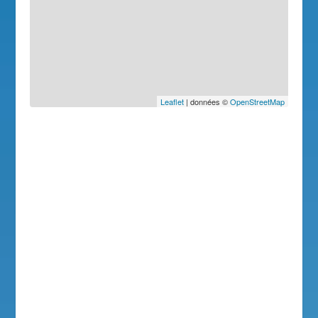
Leaflet
| données ©
OpenStreetMap