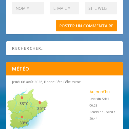
MÉTÉO
Jeudi 06 août 2026, Bonne Fête Félicissime
Aujourd'hui
Lever du Soleil
33°C
06:28
35°C
Coucher du soleil à
20:44
33°C