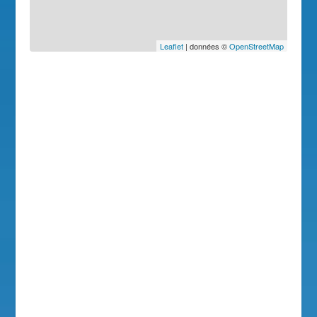
Leaflet
| données ©
OpenStreetMap