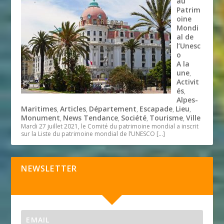
au
Patrim
oine
Mondi
al de
l’Unesc
o
A la
une
,
Activit
és
,
Alpes-
Maritimes
Articles
Département
Escapade
Lieu
,
,
,
,
,
Monument
News Tendance
Société
Tourisme
Ville
,
,
,
,
Mardi 27 juillet 2021, le Comité du patrimoine mondial a inscrit
sur la Liste du patrimoine mondial de l’UNESCO
[…]
NEWSLETTER