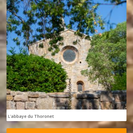
L'abbaye du Thoronet