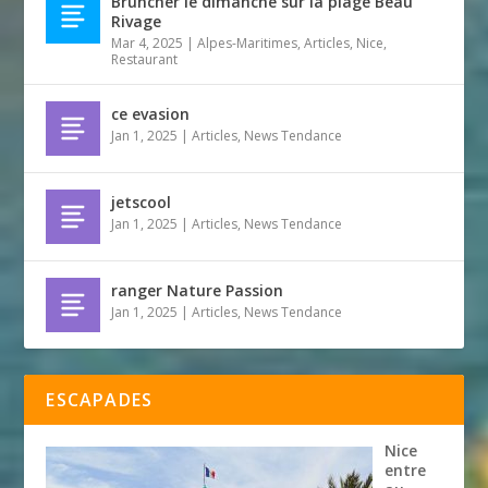
Bruncher le dimanche sur la plage Beau
Rivage
Mar 4, 2025
|
Alpes-Maritimes
,
Articles
,
Nice
,
Restaurant
ce evasion
Jan 1, 2025
|
Articles
,
News Tendance
jetscool
Jan 1, 2025
|
Articles
,
News Tendance
ranger Nature Passion
Jan 1, 2025
|
Articles
,
News Tendance
ESCAPADES
Nice
entre