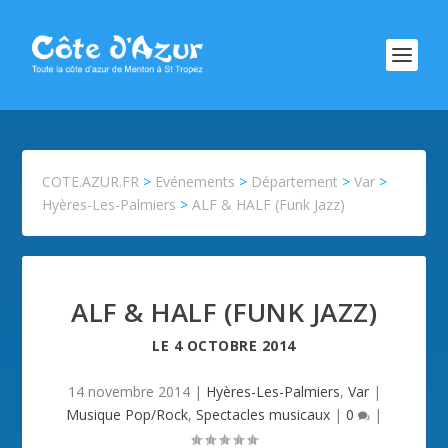
COTE.AZUR.FR
>
Evénements
>
Département
>
Var
>
Hyères-Les-Palmiers
>
ALF & HALF (Funk Jazz)
ALF & HALF (FUNK JAZZ)
LE
4 OCTOBRE 2014
14 novembre 2014
|
Hyères-Les-Palmiers
,
Var
|
Musique Pop/Rock
,
Spectacles musicaux
|
0
|