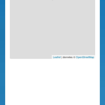
Leaflet
| données ©
OpenStreetMap