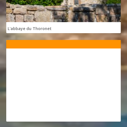
L'abbaye du Thoronet