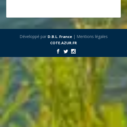
Développé par
| Mentions légales
D.B.L. France
COTE.AZUR.FR