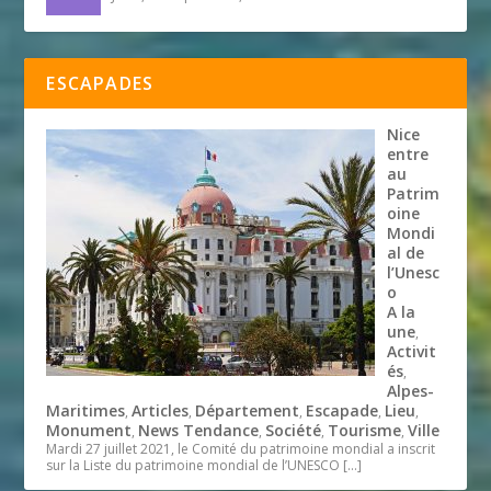
ESCAPADES
Nice
entre
au
Patrim
oine
Mondi
al de
l’Unesc
o
A la
une
,
Activit
és
,
Alpes-
Maritimes
Articles
Département
Escapade
Lieu
,
,
,
,
,
Monument
News Tendance
Société
Tourisme
Ville
,
,
,
,
Mardi 27 juillet 2021, le Comité du patrimoine mondial a inscrit
sur la Liste du patrimoine mondial de l’UNESCO
[…]