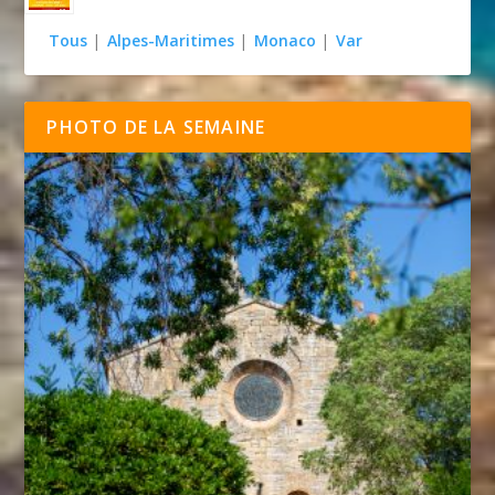
Tous
|
Alpes-Maritimes
|
Monaco
|
Var
PHOTO DE LA SEMAINE