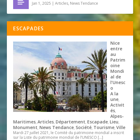
Jan 1, 2025
|
Articles
,
News Tendance
ESCAPADES
Nice
entre
au
Patrim
oine
Mondi
al de
l’Unesc
o
A la
une
,
Activit
és
,
Alpes-
Maritimes
Articles
Département
Escapade
Lieu
,
,
,
,
,
Monument
News Tendance
Société
Tourisme
Ville
,
,
,
,
Mardi 27 juillet 2021, le Comité du patrimoine mondial a inscrit
sur la Liste du patrimoine mondial de l’UNESCO
[…]