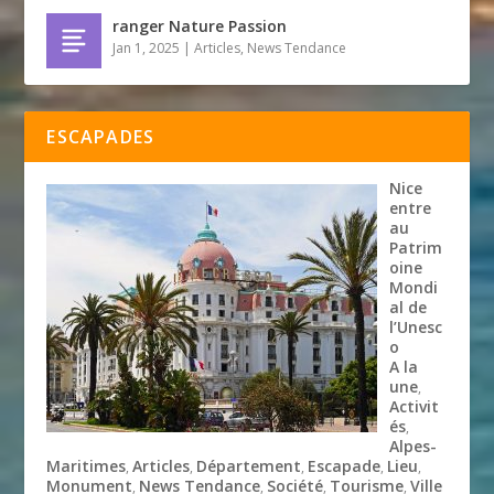
ranger Nature Passion
Jan 1, 2025
|
Articles
,
News Tendance
ESCAPADES
Nice
entre
au
Patrim
oine
Mondi
al de
l’Unesc
o
A la
une
,
Activit
és
,
Alpes-
Maritimes
Articles
Département
Escapade
Lieu
,
,
,
,
,
Monument
News Tendance
Société
Tourisme
Ville
,
,
,
,