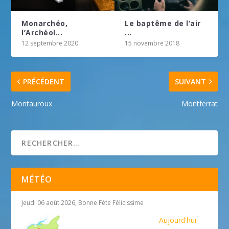
Monarchéo,
Le baptême de l’air
l’Archéol...
...
12 septembre 2020
15 novembre 2018
PRÉCÉDENT
SUIVANT
Montauroux
Montferrat
MÉTÉO
Jeudi 06 août 2026, Bonne Fête Félicissime
Aujourd'hui