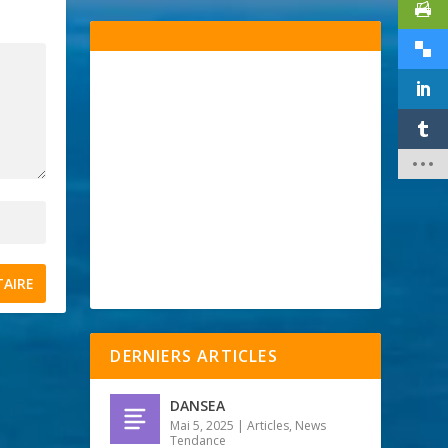
DERNIERS ARTICLES
DANSEA
Mai 5, 2025
|
Articles
,
News
Tendance