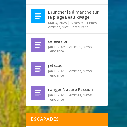
Bruncher le dimanche sur
la plage Beau Rivage
Mar 4, 2025
|
Alpes-Maritimes
,
Articles
,
Nice
,
Restaurant
ce evasion
Jan 1, 2025
|
Articles
,
News
Tendance
jetscool
Jan 1, 2025
|
Articles
,
News
Tendance
ranger Nature Passion
Jan 1, 2025
|
Articles
,
News
Tendance
ESCAPADES