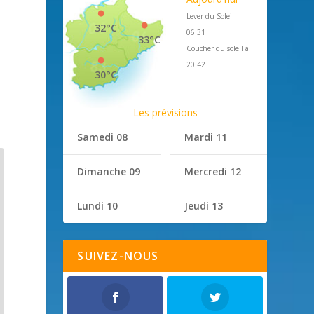
Lever du Soleil
32°C
06:31
33°C
Coucher du soleil à
20:42
30°C
Les prévisions
Samedi 08
Mardi 11
Dimanche 09
Mercredi 12
Lundi 10
Jeudi 13
SUIVEZ-NOUS