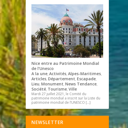
Nice entre au Patrimoine Mondial
de l’Unesco
A la une
Activités
Alpes-Maritimes
,
,
,
Articles
Département
Escapade
,
,
,
Lieu
Monument
News Tendance
,
,
,
Société
Tourisme
Ville
,
,
Mardi 27 juillet 2021, le Comité du
patrimoine mondial a inscrit sur la Liste du
patrimoine mondial de l’UNESCO
[…]
NEWSLETTER