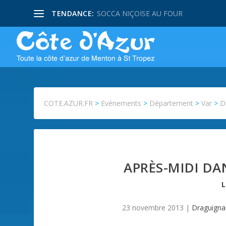
TENDANCE:
SOCCA NIÇOISE AU FOUR
COTE.AZUR.FR
>
Evénements
>
Département
>
Var
>
D
APRÈS-MIDI DA
23 novembre 2013
|
Draguigna