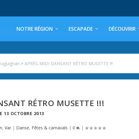
NOTRE RÉGION
ESCAPADE
DÉCOUVRIR
raguignan
>
APRÈS-MIDI DANSANT RÉTRO MUSETTE !!!
NSANT RÉTRO MUSETTE !!!
LE
13 OCTOBRE 2013
n
,
Var
|
Danse
,
Fêtes & carnavals
|
0
|