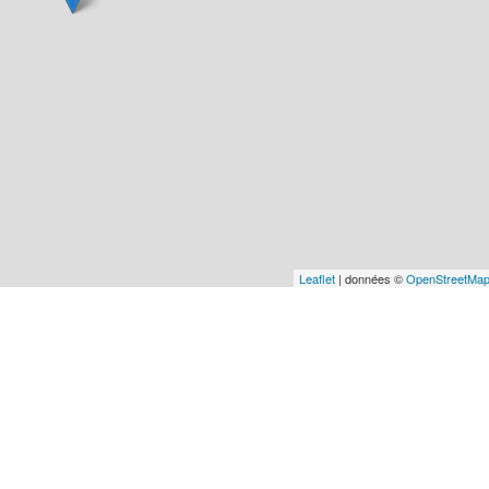
Leaflet
| données ©
OpenStreetMa