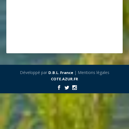
Développé par
| Mentions légales
D.B.L. France
COTE.AZUR.FR