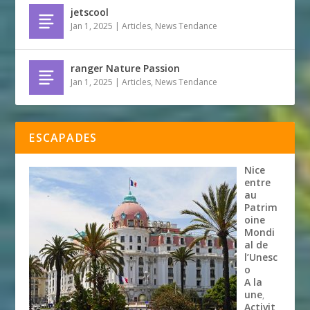
jetscool
Jan 1, 2025
|
Articles
,
News Tendance
ranger Nature Passion
Jan 1, 2025
|
Articles
,
News Tendance
ESCAPADES
Nice
entre
au
Patrim
oine
Mondi
al de
l’Unesc
o
A la
une
,
Activit