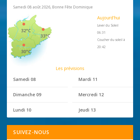
Samedi 08 août 2026, Bonne Fête Dominique
Aujourd'hui
Lever du Soleil
32°C
06:31
33°C
Coucher du soleil à
20:42
30°C
Les prévisions
Samedi 08
Mardi 11
Dimanche 09
Mercredi 12
Lundi 10
Jeudi 13
SUIVEZ-NOUS