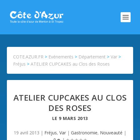
COTE.AZUR.FR
>
Evénements
>
Département
>
Var
>
Fréjus
>
ATELIER CUPCAKES au Clos des Roses
ATELIER CUPCAKES AU CLOS
DES ROSES
LE
9 MARS 2013
19 avril 2013
|
Fréjus
,
Var
|
Gastronomie
,
Nouveauté
|
0
|