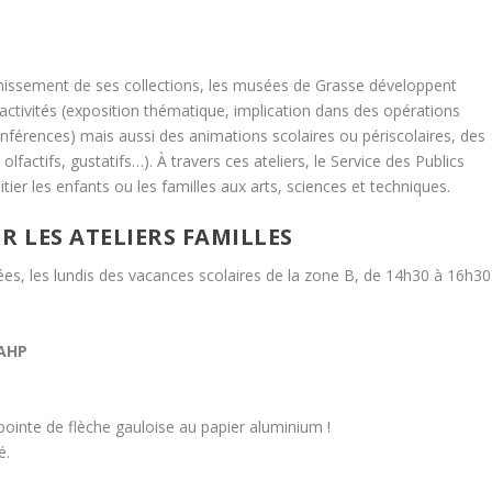
richissement de ses collections, les musées de Grasse développent
activités (exposition thématique, implication dans des opérations
onférences) mais aussi des animations scolaires ou périscolaires, des
s olfactifs, gustatifs…). À travers ces ateliers, le Service des Publics
tier les enfants ou les familles aux arts, sciences et techniques.
UR LES ATELIERS FAMILLES
sées, les lundis des vacances scolaires de la zone B, de 14h30 à 16h30
MAHP
a pointe de flèche gauloise au papier aluminium !
é.