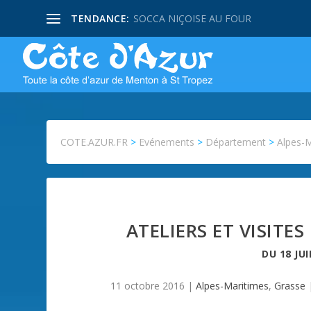
TENDANCE:
SOCCA NIÇOISE AU FOUR
COTE.AZUR.FR
>
Evénements
>
Département
>
Alpes-
ATELIERS ET VISITE
DU
18 JU
11 octobre 2016
|
Alpes-Maritimes
,
Grasse