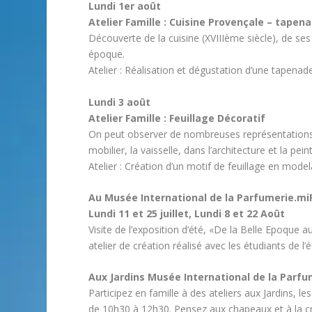
Lundi 1er août
Atelier Famille : Cuisine Provençale – tapen
Découverte de la cuisine (XVIIIème siècle), de ses
époque.
Atelier : Réalisation et dégustation d’une tapenade
Lundi 3 août
Atelier Famille : Feuillage Décoratif
On peut observer de nombreuses représentations d
mobilier, la vaisselle, dans l’architecture et la pein
Atelier : Création d’un motif de feuillage en mode
Au Musée International de la Parfumerie.mi
Lundi 11 et 25 juillet, Lundi 8 et 22 Août
Visite de l’exposition d’été, «De la Belle Epoque 
atelier de création réalisé avec les étudiants de l
Aux Jardins Musée International de la Parfu
Participez en famille à des ateliers aux Jardins, le
de 10h30 à 12h30. Pensez aux chapeaux et à la cr