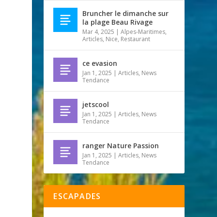
Bruncher le dimanche sur
la plage Beau Rivage
Mar 4, 2025
|
Alpes-Maritimes
,
Articles
,
Nice
,
Restaurant
ce evasion
Jan 1, 2025
|
Articles
,
News
Tendance
jetscool
Jan 1, 2025
|
Articles
,
News
Tendance
ranger Nature Passion
Jan 1, 2025
|
Articles
,
News
Tendance
ESCAPADES