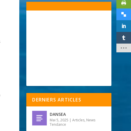
s
e
DERNIERS ARTICLES
DANSEA
Mai 5, 2025
|
Articles
,
News
Tendance