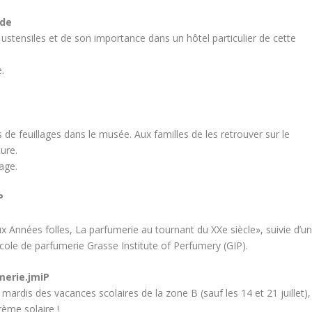
ade
 ustensiles et de son importance dans un hôtel particulier de cette
.
e feuillages dans le musée. Aux familles de les retrouver sur le
ture.
lage.
P
aux Années folles, La parfumerie au tournant du XXe siècle», suivie d’u
’école de parfumerie Grasse Institute of Perfumery (GIP).
merie.jmiP
s mardis des vacances scolaires de la zone B (sauf les 14 et 21 juillet),
ème solaire !