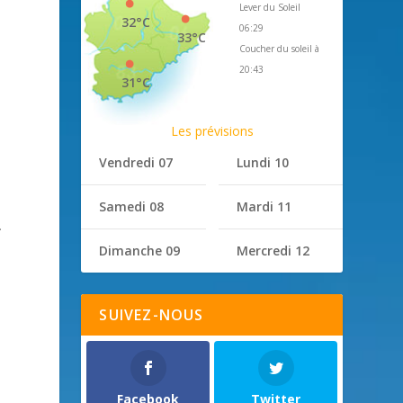
Lever du Soleil
32°C
06:29
33°C
Coucher du soleil à
20:43
31°C
Les prévisions
Vendredi 07
Lundi 10
Samedi 08
Mardi 11
.
Dimanche 09
Mercredi 12
SUIVEZ-NOUS
Facebook
Twitter