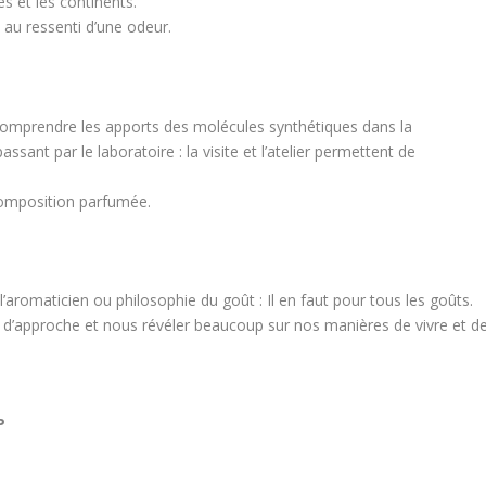
s et les continents.
 au ressenti d’une odeur.
de comprendre les apports des molécules synthétiques dans la
sant par le laboratoire : la visite et l’atelier permettent de
e composition parfumée.
aromaticien ou philosophie du goût : Il en faut pour tous les goûts.
s d’approche et nous révéler beaucoup sur nos manières de vivre et d
P