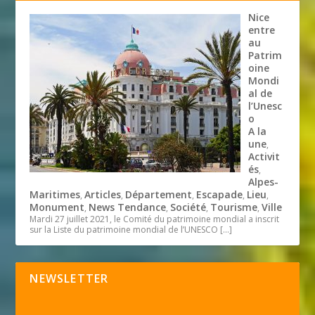
Nice
entre
au
Patrim
oine
Mondi
al de
l’Unesc
o
A la
une
,
Activit
és
,
Alpes-
Maritimes
Articles
Département
Escapade
Lieu
,
,
,
,
,
Monument
News Tendance
Société
Tourisme
Ville
,
,
,
,
Mardi 27 juillet 2021, le Comité du patrimoine mondial a inscrit
sur la Liste du patrimoine mondial de l’UNESCO
[…]
NEWSLETTER