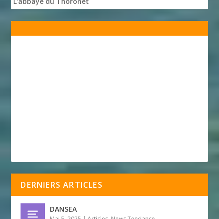
L'abbaye du Thoronet
DERNIERS ARTICLES
DANSEA
Mai 5, 2025
|
Articles
,
News Tendance