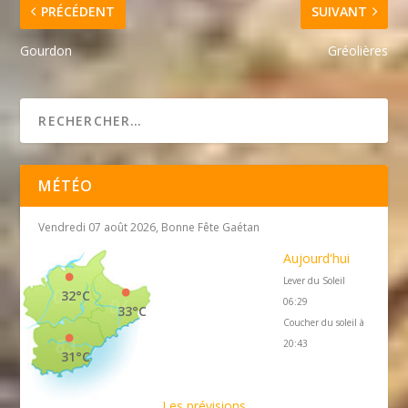
PRÉCÉDENT
SUIVANT
Gourdon
Gréolières
MÉTÉO
Vendredi 07 août 2026, Bonne Fête Gaétan
Aujourd'hui
Lever du Soleil
32°C
06:29
33°C
Coucher du soleil à
20:43
31°C
Les prévisions