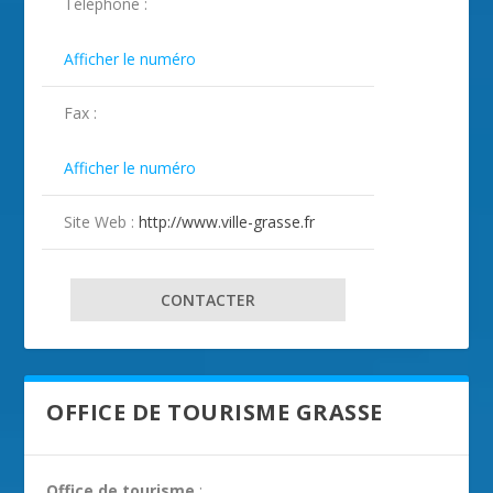
Téléphone :
ILLUSTRATION GRASSE ( 2 )

Afficher le numéro
Fax :

Afficher le numéro
Site Web :
http://www.ville-grasse.fr
CONTACTER
OFFICE DE TOURISME GRASSE
Office de tourisme
: