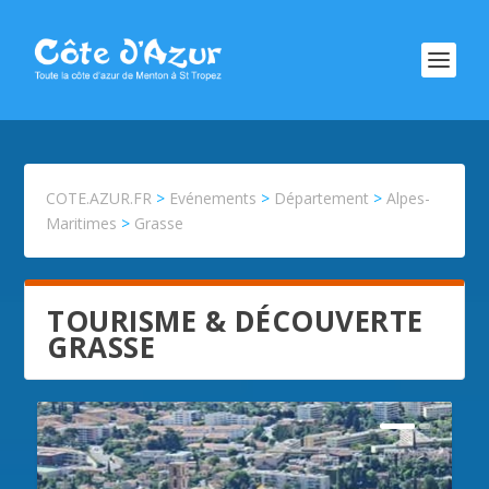
COTE.AZUR.FR
>
Evénements
>
Département
>
Alpes-
Maritimes
>
Grasse
TOURISME & DÉCOUVERTE
GRASSE