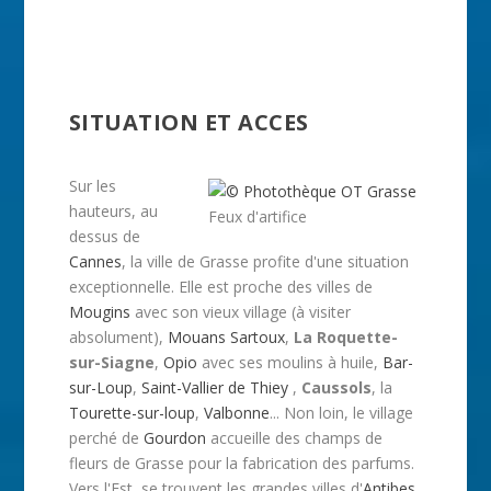
SITUATION ET ACCES
Sur les
hauteurs, au
Feux d'artifice
dessus de
Cannes
, la ville de Grasse profite d'une situation
exceptionnelle. Elle est proche des villes de
Mougins
avec son vieux village (à visiter
absolument),
Mouans Sartoux
,
La Roquette-
sur-Siagne
,
Opio
avec ses moulins à huile,
Bar-
sur-Loup
,
Saint-Vallier de Thiey
,
Caussols
, la
Tourette-sur-loup
,
Valbonne
... Non loin, le village
perché de
Gourdon
accueille des champs de
fleurs de Grasse pour la fabrication des parfums.
Vers l'Est, se trouvent les grandes villes d'
Antibes
,