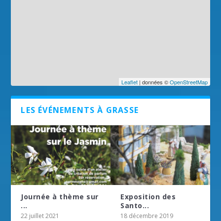
Leaflet
| données ©
OpenStreetMap
LES ÉVÉNEMENTS À GRASSE
Journée à thème sur
Exposition des
...
Santo...
22 juillet 2021
18 décembre 2019