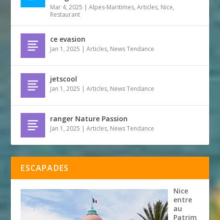
Mar 4, 2025
|
Alpes-Maritimes
,
Articles
,
Nice
,
Restaurant
ce evasion
Jan 1, 2025
|
Articles
,
News Tendance
jetscool
Jan 1, 2025
|
Articles
,
News Tendance
ranger Nature Passion
Jan 1, 2025
|
Articles
,
News Tendance
ESCAPADES
Nice
entre
au
Patrim