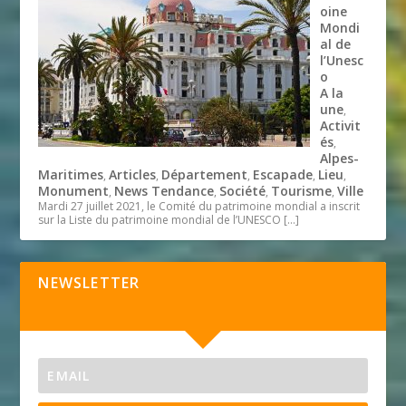
oine
Mondi
al de
l’Unesc
o
A la
une
,
Activit
és
,
Alpes-
Maritimes
Articles
Département
Escapade
Lieu
,
,
,
,
,
Monument
News Tendance
Société
Tourisme
Ville
,
,
,
,
Mardi 27 juillet 2021, le Comité du patrimoine mondial a inscrit
sur la Liste du patrimoine mondial de l’UNESCO
[…]
NEWSLETTER