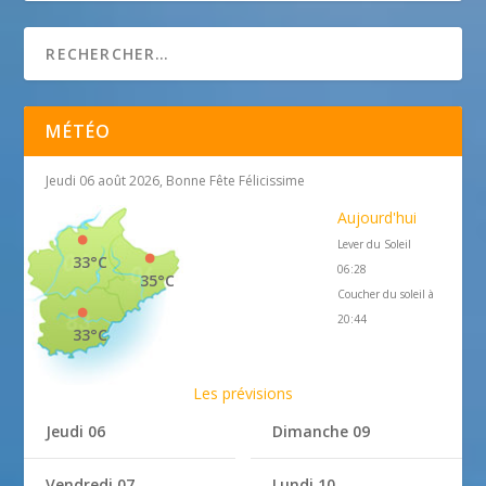
MÉTÉO
Jeudi 06 août 2026, Bonne Fête Félicissime
Aujourd'hui
Lever du Soleil
33°C
06:28
35°C
Coucher du soleil à
20:44
33°C
Les prévisions
Jeudi 06
Dimanche 09
Vendredi 07
Lundi 10