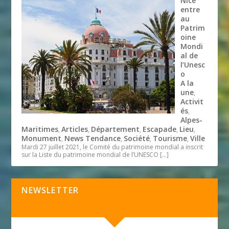
Nice
entre
au
Patrim
oine
Mondi
al de
l’Unesc
o
A la
une
,
Activit
és
,
Alpes-
Maritimes
Articles
Département
Escapade
Lieu
,
,
,
,
,
Monument
News Tendance
Société
Tourisme
Ville
,
,
,
,
Mardi 27 juillet 2021, le Comité du patrimoine mondial a inscrit
sur la Liste du patrimoine mondial de l’UNESCO
[…]
NEWSLETTER