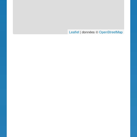
Leaflet
| données ©
OpenStreetMap