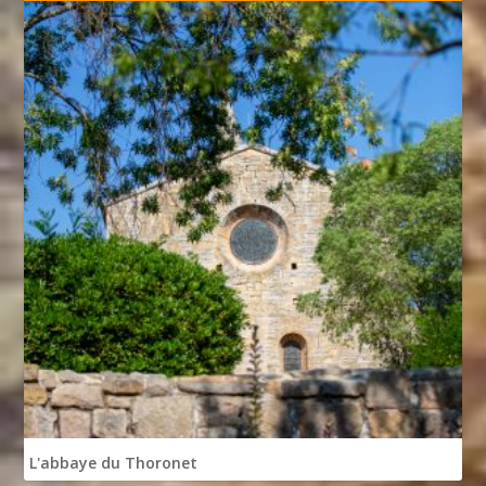
L'abbaye du Thoronet