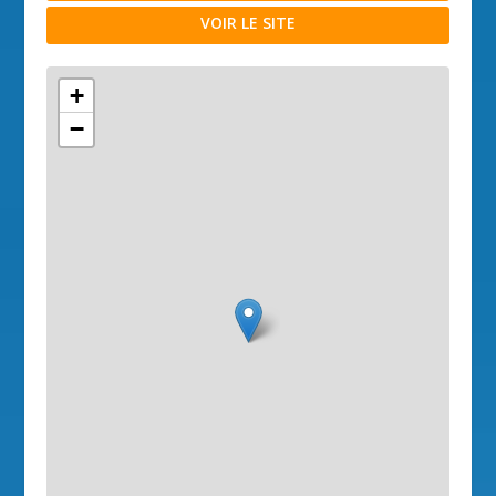
VOIR LE SITE
+
−