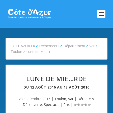
COTE.AZUR.FR
>
Evénements
>
Département
>
Var
>
Toulon
>
Lune de Mie…rde
LUNE DE MIE…RDE
DU
12 AOÛT 2016
AU
13 AOÛT 2016
23 septembre 2016
|
Toulon
,
Var
|
Détente &
Découverte
,
Spectacle
|
0
|