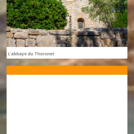
L'abbaye du Thoronet