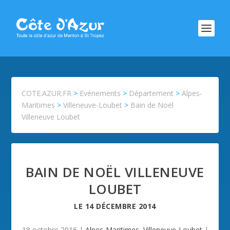
COTE.AZUR.FR
>
Evénements
>
Département
>
Alpes-
Maritimes
>
Villeneuve-Loubet
>
Bain de Noël
Villeneuve Loubet
BAIN DE NOËL VILLENEUVE
LOUBET
LE
14 DÉCEMBRE 2014
18 octobre 2016
|
Alpes-Maritimes
,
Villeneuve-Loubet
|