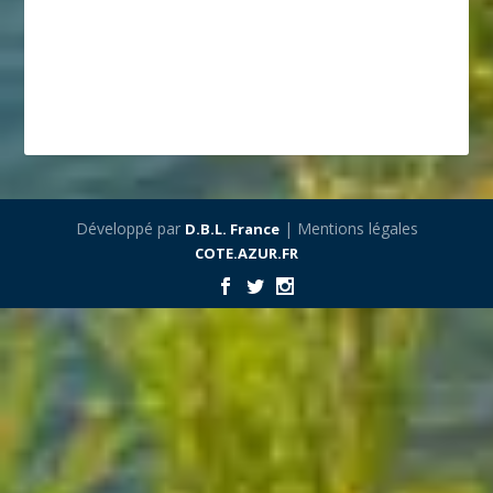
Développé par
| Mentions légales
D.B.L. France
COTE.AZUR.FR