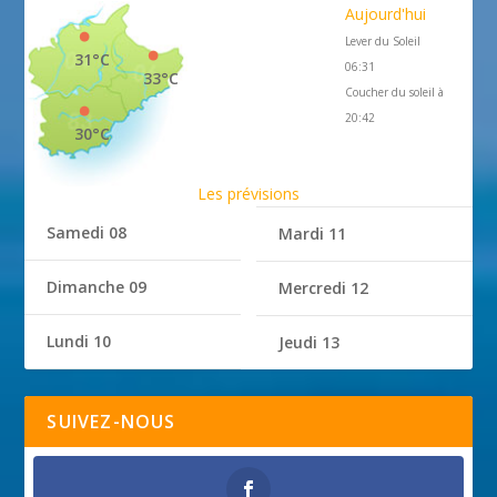
Aujourd'hui
Lever du Soleil
31°C
06:31
33°C
Coucher du soleil à
20:42
30°C
Les prévisions
Samedi 08
Mardi 11
Dimanche 09
Mercredi 12
Lundi 10
Jeudi 13
SUIVEZ-NOUS