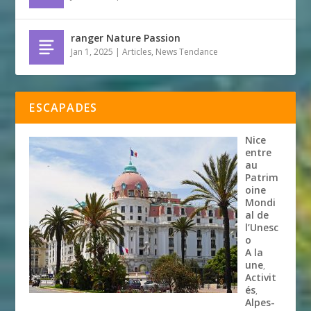
ranger Nature Passion
Jan 1, 2025
|
Articles
,
News Tendance
ESCAPADES
Nice
entre
au
Patrim
oine
Mondi
al de
l’Unesc
o
A la
une
,
Activit
és
,
Alpes-