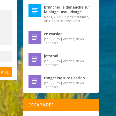
Bruncher le dimanche sur
la plage Beau Rivage
Mar 4, 2025
|
Alpes-Maritimes
,
Articles
,
Nice
,
Restaurant
ce evasion
Jan 1, 2025
|
Articles
,
News
Tendance
jetscool
Jan 1, 2025
|
Articles
,
News
Tendance
ranger Nature Passion
Jan 1, 2025
|
Articles
,
News
Tendance
ESCAPADES