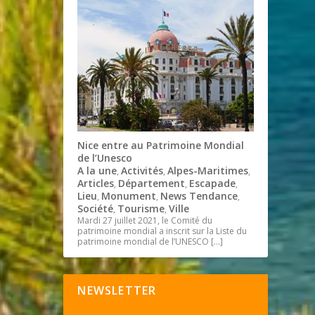
Nice entre au Patrimoine Mondial
de l’Unesco
A la une
Activités
Alpes-Maritimes
,
,
,
Articles
Département
Escapade
,
,
,
Lieu
Monument
News Tendance
,
,
,
Société
Tourisme
Ville
,
,
Mardi 27 juillet 2021, le Comité du
patrimoine mondial a inscrit sur la Liste du
patrimoine mondial de l’UNESCO
[…]
NEWSLETTER