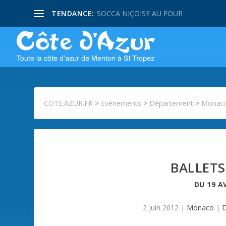
TENDANCE:
SOCCA NIÇOISE AU FOUR
COTE.AZUR.FR
>
Evénements
>
Département
>
Monac
BALLET
DU
19 A
2 juin 2012
|
Monaco
|