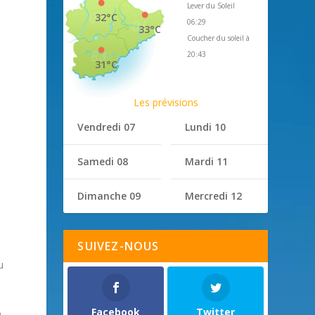
Lever du Soleil
32°C
06:29
33°C
Coucher du soleil à
20:43
31°C
Les prévisions
Vendredi 07
Lundi 10
e
Samedi 08
Mardi 11
Dimanche 09
Mercredi 12
SUIVEZ-NOUS
u
Facebook
Twitter
o