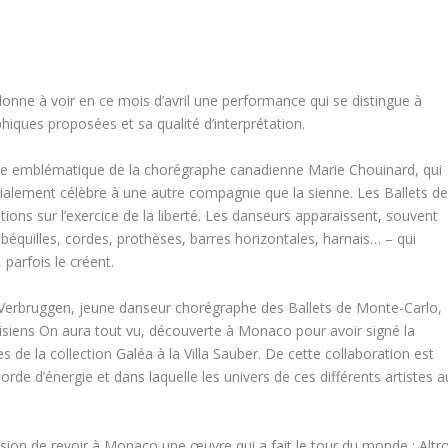
nne à voir en ce mois d’avril une performance qui se distingue à
hiques proposées et sa qualité d’interprétation.
èce emblématique de la chorégraphe canadienne Marie Chouinard, qui
ialement célèbre à une autre compagnie que la sienne. Les Ballets d
ons sur l’exercice de la liberté. Les danseurs apparaissent, souvent
 béquilles, cordes, prothèses, barres horizontales, harnais… – qui
 parfois le créent.
 Verbruggen, jeune danseur chorégraphe des Ballets de Monte-Carlo,
arisiens On aura tout vu, découverte à Monaco pour avoir signé la
de la collection Galéa à la Villa Sauber. De cette collaboration est
rde d’énergie et dans laquelle les univers de ces différents artistes a
sion de revoir à Monaco une œuvre qui a fait le tour du monde : Altr