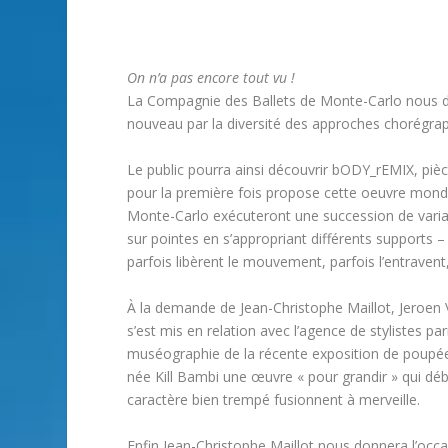
On n’a pas encore tout vu !
La Compagnie des Ballets de Monte-Carlo nous do
nouveau par la diversité des approches chorégrap
Le public pourra ainsi découvrir bODY_rEMIX, pi
pour la première fois propose cette oeuvre mond
Monte-Carlo exécuteront une succession de variati
sur pointes en s’appropriant différents supports –
parfois libèrent le mouvement, parfois l’entravent,
À la demande de Jean-Christophe Maillot, Jeroen
s’est mis en relation avec l’agence de stylistes p
muséographie de la récente exposition de poupées 
née Kill Bambi une œuvre « pour grandir » qui débo
caractère bien trempé fusionnent à merveille.
Enfin Jean-Christophe Maillot nous donnera l’occa