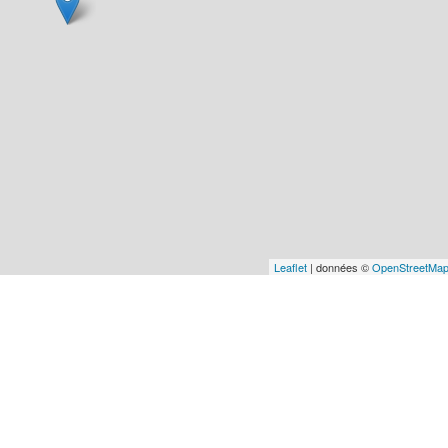
Leaflet
| données ©
OpenStreetMa