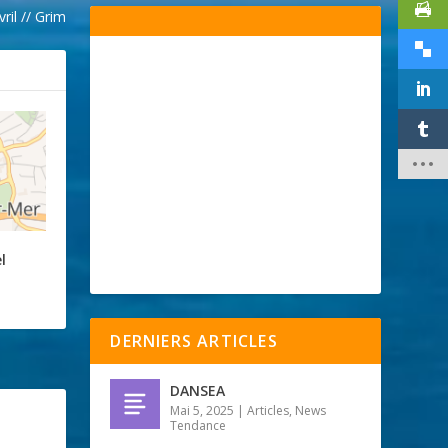
ril // Grim
l
DERNIERS ARTICLES
DANSEA
Mai 5, 2025
|
Articles
,
News
Tendance