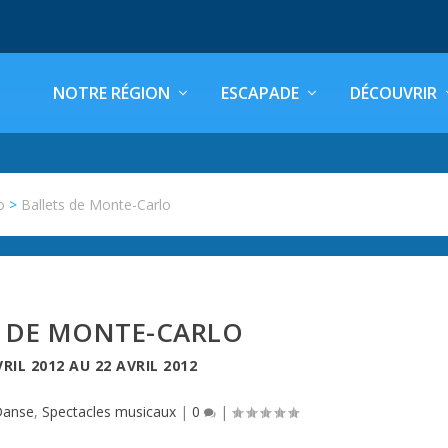
NOTRE RÉGION
ESCAPADE
DÉCOUVRIR
o
>
Ballets de Monte-Carlo
S DE MONTE-CARLO
VRIL 2012
AU
22 AVRIL 2012
Danse
,
Spectacles musicaux
|
0
|