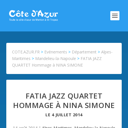
COTE.AZUR.FR
>
Evénements
>
Département
>
Alpes-
Maritimes
>
Mandelieu-la-Napoule
>
FATIA JAZZ
QUARTET Hommage à NINA SIMONE
FATIA JAZZ QUARTET
HOMMAGE À NINA SIMONE
LE
4 JUILLET 2014
14 août 2014
|
Alpes-Maritimes
,
Mandelieu-la-Napoule