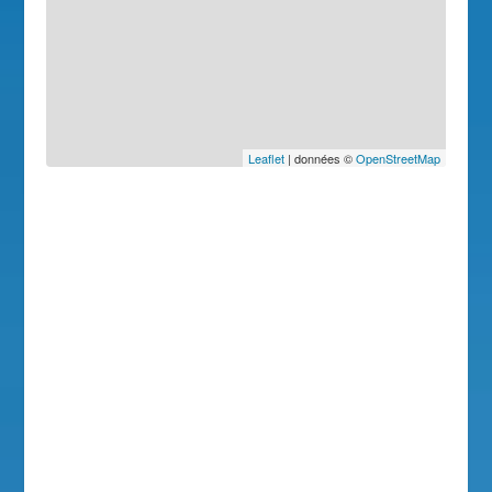
Leaflet
| données ©
OpenStreetMap