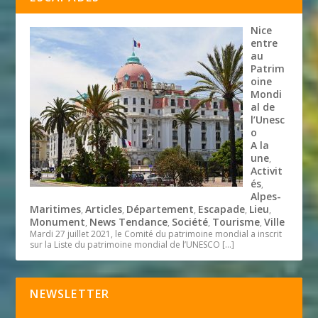
Nice
entre
au
Patrim
oine
Mondi
al de
l’Unesc
o
A la
une
,
Activit
és
,
Alpes-
Maritimes
Articles
Département
Escapade
Lieu
,
,
,
,
,
Monument
News Tendance
Société
Tourisme
Ville
,
,
,
,
Mardi 27 juillet 2021, le Comité du patrimoine mondial a inscrit
sur la Liste du patrimoine mondial de l’UNESCO
[…]
NEWSLETTER