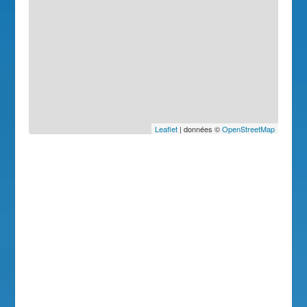
Leaflet
| données ©
OpenStreetMap