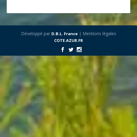
Développé par
| Mentions légales
D.B.L. France
COTE.AZUR.FR