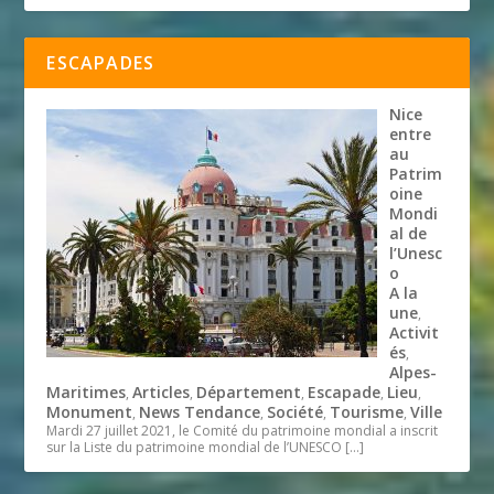
ESCAPADES
Nice
entre
au
Patrim
oine
Mondi
al de
l’Unesc
o
A la
une
,
Activit
és
,
Alpes-
Maritimes
Articles
Département
Escapade
Lieu
,
,
,
,
,
Monument
News Tendance
Société
Tourisme
Ville
,
,
,
,
Mardi 27 juillet 2021, le Comité du patrimoine mondial a inscrit
sur la Liste du patrimoine mondial de l’UNESCO
[…]