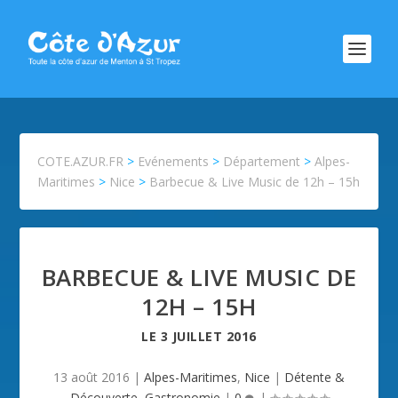
COTE.AZUR.FR
>
Evénements
>
Département
>
Alpes-
Maritimes
>
Nice
>
Barbecue & Live Music de 12h – 15h
BARBECUE & LIVE MUSIC DE
12H – 15H
LE
3 JUILLET 2016
13 août 2016
|
Alpes-Maritimes
,
Nice
|
Détente &
Découverte
,
Gastronomie
|
0
|