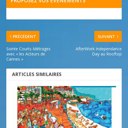
PROPOSEZ VOS ÉVÉNEMENTS
PRÉCÉDENT
SUIVANT
Soirée Courts-Métrages
AfterWork Independance
avec « les Acteurs de
Day au Rooftop
Cannes »
ARTICLES SIMILAIRES