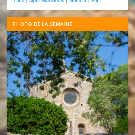
Tous
|
Alpes-Maritimes
|
Monaco
|
Var
PHOTO DE LA SEMAINE