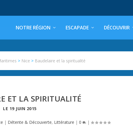
NOTRE RÉGION
ESCAPADE
DÉCOUVRIR
Maritimes
>
Nice
>
Baudelaire et la spiritualité
E ET LA SPIRITUALITÉ
LE
19 JUIN 2015
ce
|
Détente & Découverte
,
Littérature
|
0
|