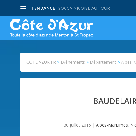
TENDANCE:
SOCCA NIÇOISE AU FOUR
COTE.AZUR.FR
>
Evénements
>
Département
>
Alpes-
BAUDELAIR
30 juillet 2015
|
Alpes-Maritimes
,
Ni