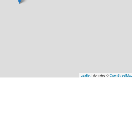
Leaflet
| données ©
OpenStreetMa