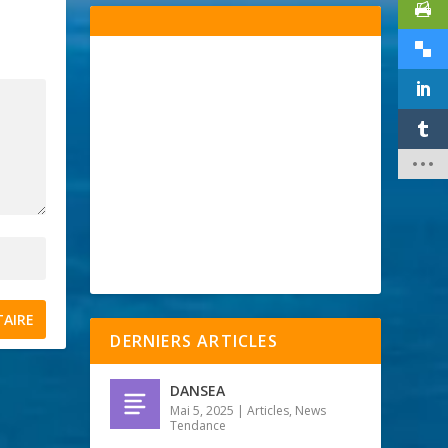
DERNIERS ARTICLES
DANSEA
Mai 5, 2025
|
Articles
,
News
Tendance