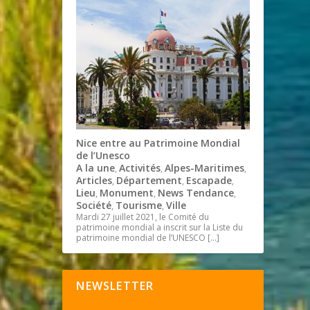
Nice entre au Patrimoine Mondial
de l’Unesco
A la une
Activités
Alpes-Maritimes
,
,
,
Articles
Département
Escapade
,
,
,
Lieu
Monument
News Tendance
,
,
,
Société
Tourisme
Ville
,
,
Mardi 27 juillet 2021, le Comité du
patrimoine mondial a inscrit sur la Liste du
patrimoine mondial de l’UNESCO
[…]
NEWSLETTER