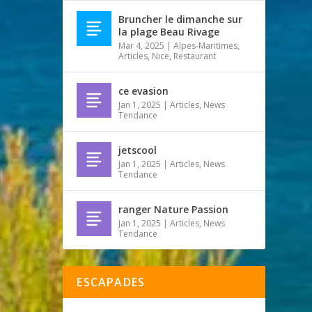
Bruncher le dimanche sur
la plage Beau Rivage
Mar 4, 2025
|
Alpes-Maritimes
,
Articles
,
Nice
,
Restaurant
ce evasion
Jan 1, 2025
|
Articles
,
News
Tendance
jetscool
Jan 1, 2025
|
Articles
,
News
Tendance
ranger Nature Passion
Jan 1, 2025
|
Articles
,
News
Tendance
ESCAPADES