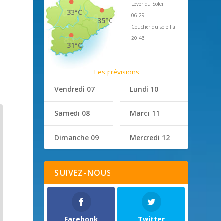
Lever du Soleil
33°C
06:29
35°C
Coucher du soleil à
20:43
31°C
Les prévisions
Vendredi 07
Lundi 10
Samedi 08
Mardi 11
Dimanche 09
Mercredi 12
SUIVEZ-NOUS
Facebook
Twitter