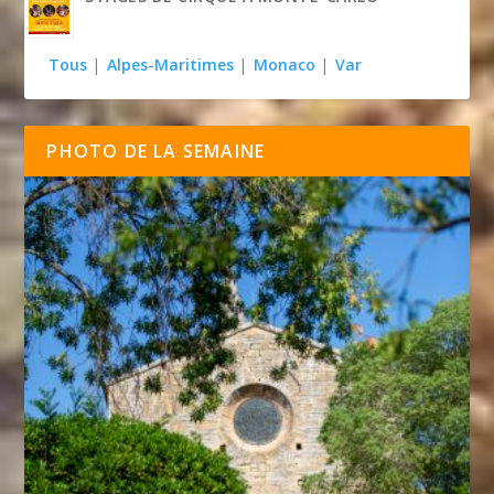
Tous
|
Alpes-Maritimes
|
Monaco
|
Var
PHOTO DE LA SEMAINE