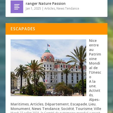
ranger Nature Passion
Jan 1, 2025
|
Articles
,
News Tendance
ESCAPADES
Nice
entre
au
Patrim
oine
Mondi
al de
l’Unesc
o
A la
une
,
Activit
és
,
Alpes-
Maritimes
Articles
Département
Escapade
Lieu
,
,
,
,
,
Monument
News Tendance
Société
Tourisme
Ville
,
,
,
,
Mardi 27 juillet 2021, le Comité du patrimoine mondial a inscrit