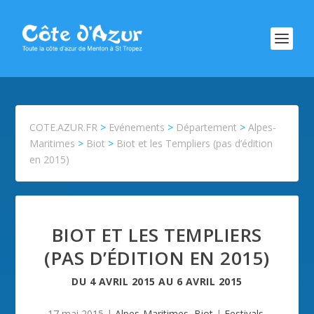
COTE.AZUR.FR
>
Evénements
>
Département
>
Alpes-
Maritimes
>
Biot
>
Biot et les Templiers (pas d’édition
en 2015)
BIOT ET LES TEMPLIERS
(PAS D’ÉDITION EN 2015)
DU
4 AVRIL 2015
AU
6 AVRIL 2015
17 mai 2015
|
Alpes-Maritimes
,
Biot
|
Festivals
,